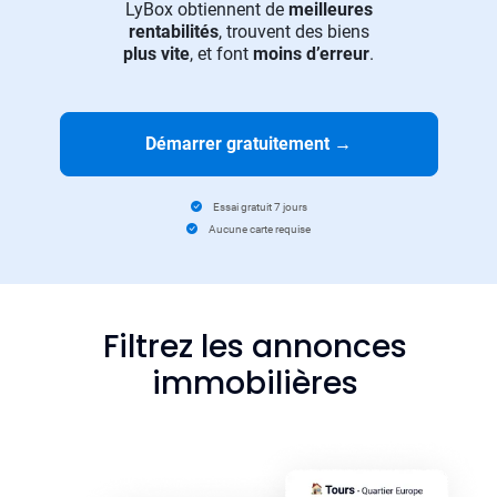
LyBox obtiennent de
meilleures
rentabilités
, trouvent des biens
plus vite
, et font
moins d’erreur
.
Démarrer gratuitement
→
Essai gratuit 7 jours
Aucune carte requise
Filtrez les annonces
immobilières