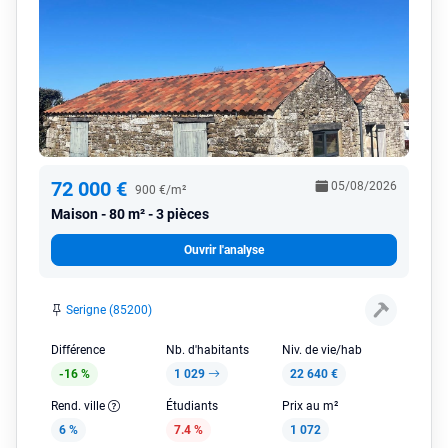
72 000 €
05/08/2026
900 €/m²
Maison
80 m² - 3 pièces
Ouvrir l'analyse
Serigne (85200)
Différence
Nb. d'habitants
Niv. de vie/hab
-16 %
1 029
22 640 €
Rend. ville
Étudiants
Prix au m²
6 %
7.4 %
1 072