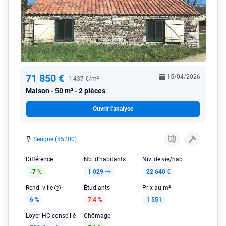
71 850 €
15/04/2026
1 437 €/m²
Maison
50 m² - 2 pièces
Ouvrir l'analyse
Serigne (85200)
Différence
Nb. d'habitants
Niv. de vie/hab
-7 %
1 029
22 640 €
Rend. ville
Étudiants
Prix au m²
6 %
7.4 %
1 551
Loyer HC conseillé
Chômage