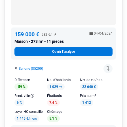
159 000 €
04/04/2024
582 €/m²
Maison
273 m² - 11 pièces
Ouvrir l'analyse
Serigne (85200)
Différence
Nb. d'habitants
Niv. de vie/hab
-59 %
1 029
22 640 €
Rend. ville
Étudiants
Prix au m²
6 %
7.4 %
1 412
Loyer HC conseillé
Chômage
1 445 €/mois
5.1 %