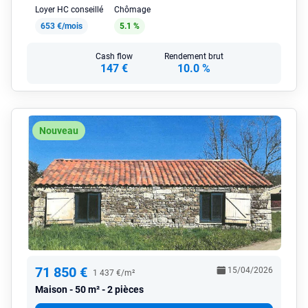
Loyer HC conseillé
Chômage
653 €/mois
5.1 %
Cash flow
Rendement brut
147 €
10.0 %
Nouveau
71 850 €
15/04/2026
1 437 €/m²
Maison
50 m² - 2 pièces