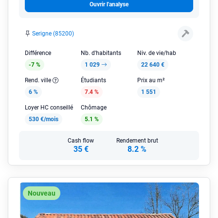
Ouvrir l'analyse
Serigne (85200)
Différence
Nb. d'habitants
Niv. de vie/hab
-7 %
1 029
22 640 €
Rend. ville
Étudiants
Prix au m²
6 %
7.4 %
1 551
Loyer HC conseillé
Chômage
530 €/mois
5.1 %
Cash flow
Rendement brut
35 €
8.2 %
Nouveau