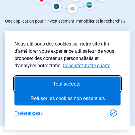
Une application pour l’investissement immobilier et la recherche ?
Votre recherche immobilière peut maintenant commencer. Notre
agrégateur d’annonces immobilières sélectionne pour vous les
Nous utilisons des cookies sur notre site afin
annonces correspondants à vos critères. Retrouvez les résultats
d’améliorer votre expérience utilisateur, de vous
où que vous soyez grâce à notre application mobile
proposer des contenus personnalisés et
LyBox met à votre disposition un agrégateur d'annonces
d’analyser notre trafic.
Consultez notre charte
.
immobilières qui vous permet de rechercher les annonces de plus
de 1500 sites immobilier en un seul endroit.
Tout accepter
Trouvez maintenant votre prochain bien rentable avec le seul outil
tout-en-un pour les investisseurs immobiliers.
Refuser les cookies non essentiels
Commencer une recherche
→
Preferences