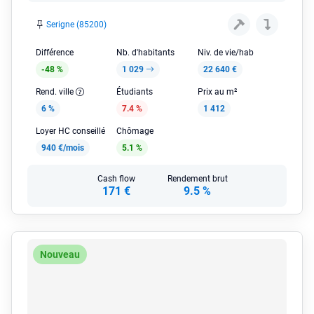
Serigne (85200)
Différence
Nb. d'habitants
Niv. de vie/hab
-48 %
1 029
22 640 €
Rend. ville
Étudiants
Prix au m²
6 %
7.4 %
1 412
Loyer HC conseillé
Chômage
940 €/mois
5.1 %
Cash flow
Rendement brut
171 €
9.5 %
Nouveau