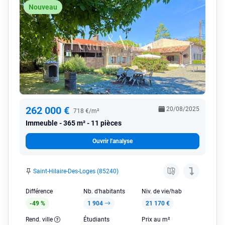
Nouveau
262 000 €
20/08/2025
718 €/m²
Immeuble
365 m² - 11 pièces
Ouvrir l'analyse
Saint-Hilaire-Des-Loges (85240)
Différence
Nb. d'habitants
Niv. de vie/hab
-49 %
1 904
21 170 €
Rend. ville
Étudiants
Prix au m²