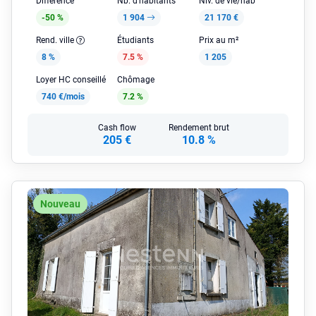
Différence
Nb. d'habitants
Niv. de vie/hab
-50 %
1 904
21 170 €
Rend. ville
Étudiants
Prix au m²
8 %
7.5 %
1 205
Loyer HC conseillé
Chômage
740 €/mois
7.2 %
Cash flow
Rendement brut
205 €
10.8 %
Nouveau