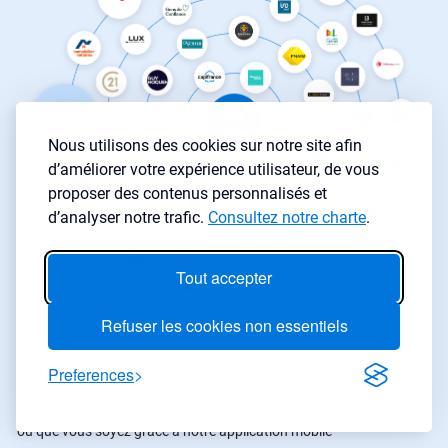
Nous utilisons des cookies sur notre site afin
d’améliorer votre expérience utilisateur, de vous
proposer des contenus personnalisés et
d’analyser notre trafic.
Consultez notre charte
.
Tout accepter
Refuser les cookies non essentiels
Une application pour l’investissement immobilier et la recherche ?
Preferences
Votre recherche immobilière peut maintenant commencer. Notre
agrégateur d’annonces immobilières sélectionne pour vous les
annonces correspondants à vos critères. Retrouvez les résultats
où que vous soyez grâce à notre application mobile