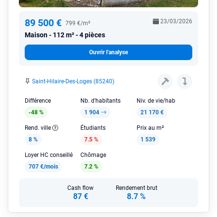
89 500 €
23/03/2026
799 €/m²
Maison
112 m² - 4 pièces
Ouvrir l'analyse
Saint-Hilaire-Des-Loges (85240)
Différence
Nb. d'habitants
Niv. de vie/hab
-48 %
1 904
21 170 €
Rend. ville
Étudiants
Prix au m²
8 %
7.5 %
1 539
Loyer HC conseillé
Chômage
707 €/mois
7.2 %
Cash flow
Rendement brut
87 €
8.7 %