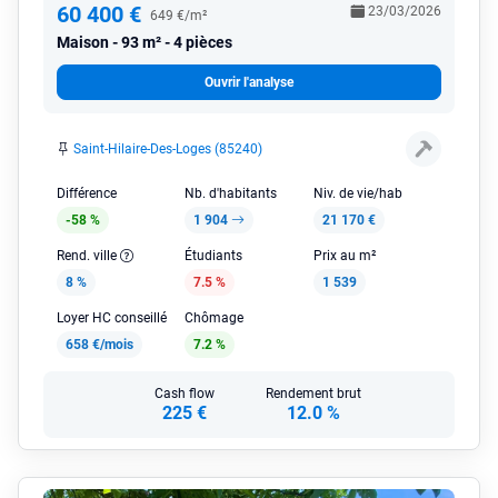
60 400 €
23/03/2026
649 €/m²
Maison
93 m² - 4 pièces
Ouvrir l'analyse
Saint-Hilaire-Des-Loges (85240)
Différence
Nb. d'habitants
Niv. de vie/hab
-58 %
1 904
21 170 €
Rend. ville
Étudiants
Prix au m²
8 %
7.5 %
1 539
Loyer HC conseillé
Chômage
658 €/mois
7.2 %
Cash flow
Rendement brut
225 €
12.0 %