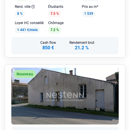
Rend. ville
Étudiants
Prix au m²
8 %
7.5 %
1 539
Loyer HC conseillé
Chômage
1 441 €/mois
7.2 %
Cash flow
Rendement brut
850 €
21.2 %
Nouveau