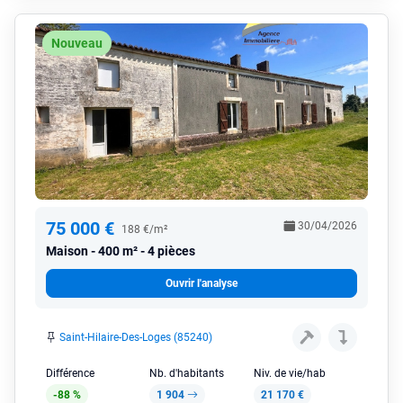
Nouveau
75 000 €
30/04/2026
188 €/m²
Maison
400 m² - 4 pièces
Ouvrir l'analyse
Saint-Hilaire-Des-Loges (85240)
Différence
Nb. d'habitants
Niv. de vie/hab
-88 %
1 904
21 170 €