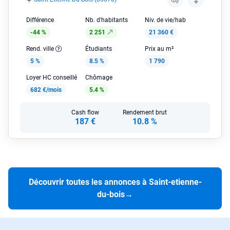
Différence
Nb. d'habitants
Niv. de vie/hab
-44 %
2 251
21 360 €
Rend. ville
Étudiants
Prix au m²
5 %
8.5 %
1 790
Loyer HC conseillé
Chômage
682 €/mois
5.4 %
Cash flow
Rendement brut
187 €
10.8 %
Découvrir toutes les annonces à Saint-etienne-
du-bois
→