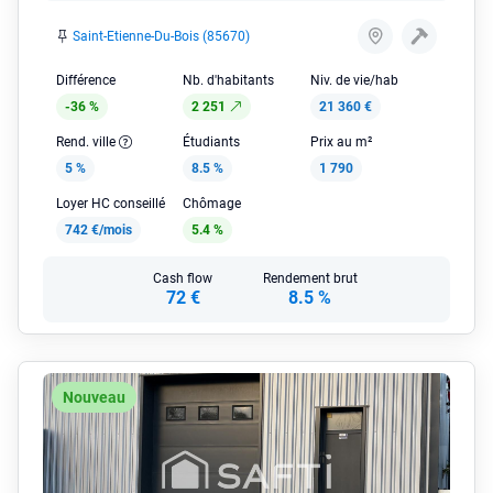
Saint-Etienne-Du-Bois (85670)
Différence
Nb. d'habitants
Niv. de vie/hab
-36 %
2 251
21 360 €
Rend. ville
Étudiants
Prix au m²
5 %
8.5 %
1 790
Loyer HC conseillé
Chômage
742 €/mois
5.4 %
Cash flow
Rendement brut
72 €
8.5 %
Nouveau