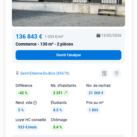
136 843 €
13/02/2026
1 053 €/m²
Commerce
130 m² - 2 pièces
Ouvrir l'analyse
Saint-Etienne-Du-Bois (85670)
Différence
Nb. d'habitants
Niv. de vie/hab
-42 %
2 251
21 360 €
Rend. ville
Étudiants
Prix au m²
5 %
8.5 %
1 803
Loyer HC conseillé
Chômage
923 €/mois
5.4 %