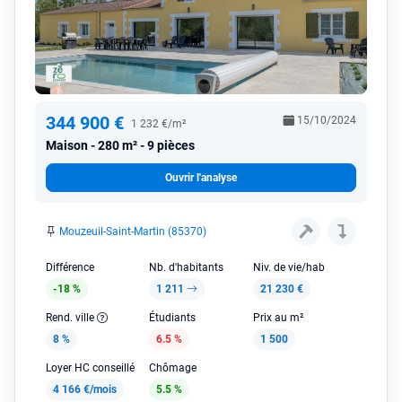
344 900 €
15/10/2024
1 232 €/m²
Maison
280 m² - 9 pièces
Ouvrir l'analyse
Mouzeuil-Saint-Martin (85370)
Différence
Nb. d'habitants
Niv. de vie/hab
-18 %
1 211
21 230 €
Rend. ville
Étudiants
Prix au m²
8 %
6.5 %
1 500
Loyer HC conseillé
Chômage
4 166 €/mois
5.5 %