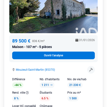
89 500 €
31/01/2026
836 €/m²
Maison
107 m² - 5 pièces
Ouvrir l'analyse
Mouzeuil-Saint-Martin (85370)
Différence
Nb. d'habitants
Niv. de vie/hab
-44 %
1 211
21 230 €
Rend. ville
Étudiants
Prix au m²
8 %
6.5 %
1 500
Loyer HC conseillé
Chômage