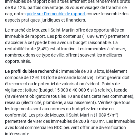
immeubles de rapport bien situés affichent des rendements bruts
de 8 à 12%, parfois davantage. Si vous envisagez de franchir ce
cap, notre
guide sur l'immeuble de rapport
couvre l'ensemble des
aspects pratiques, juridiques et financiers.
Le marché de Mouzeuil-Saint-Martin offre des opportunités en
immeuble de rapport. Les prix contenus (1 089 €/m²) permettent
d'accéder à ce type de bien avec un budget raisonnable. La
rentabilité brute (8,4%) est attractive. Les immeubles à rénover,
nombreux dans ce type de ville, offrent souvent les meilleures
opportunités.
Le profil du bien recherché :
immeuble de 3 à 8 lots, idéalement
composé de T2 et T3 (forte demande locative). L'état général doit
être correct ou le potentiel de valorisation évident. Points de
vigilance : toiture (budget 15 000 à 40 000 € si à refaire), façade
(ravalement obligatoire tous les 10 ans dans certaines communes),
réseaux (électricité, plomberie, assainissement). Vérifiez que tous
les logements sont aux normes ou budgétez leur mise en
conformité. Les prix de Mouzeuil-Saint-Martin (1 089 €/m²)
permettent de viser des immeubles de 200 à 400 m². Les immeubles
avec local commercial en RDC peuvent offrir une diversification
intéressante.