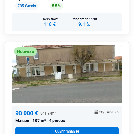
735 €/mois
5.5 %
Cash flow
Rendement brut
118 €
9.1 %
Nouveau
90 000 €
28/04/2025
841 €/m²
Maison
107 m² - 4 pièces
Ouvrir l'analyse