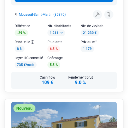
Mouzeuil-Saint-Martin (85370)
Différence
Nb. d'habitants
Niv. de vie/hab
-29 %
1 211
21 230 €
Rend. ville
Étudiants
Prix au m²
8 %
6.5 %
1 179
Loyer HC conseillé
Chômage
735 €/mois
5.5 %
Cash flow
Rendement brut
109 €
9.0 %
Nouveau