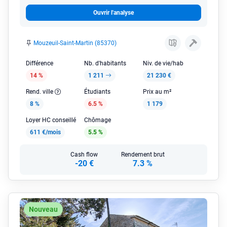
Ouvrir l'analyse
Mouzeuil-Saint-Martin (85370)
Différence
Nb. d'habitants
Niv. de vie/hab
14 %
1 211
21 230 €
Rend. ville
Étudiants
Prix au m²
8 %
6.5 %
1 179
Loyer HC conseillé
Chômage
611 €/mois
5.5 %
Cash flow
Rendement brut
-20 €
7.3 %
Nouveau