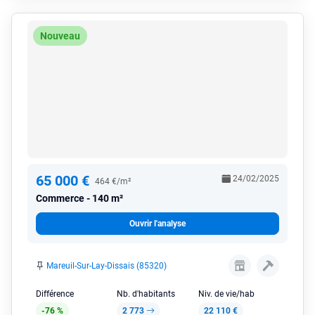
Nouveau
65 000 €
24/02/2025
464 €/m²
Commerce
140 m²
Ouvrir l'analyse
Mareuil-Sur-Lay-Dissais (85320)
Différence
Nb. d'habitants
Niv. de vie/hab
-76 %
2 773
22 110 €