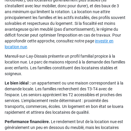
renouveler), des locataires généralement plus stables (ils
s'installent avec leur mobilier, donc pour durer), et des baux de 3
ans minimum qui limitent la rotation. La location nue attire
principalement les familles et les actifs installés, des profils souvent
solvables et respectueux du logement. Si la fiscalité est moins
avantageuse qu'en meublé (pas d'amortissement), le régime du
déficit foncier peut optimiser l'imposition en cas de travaux. Pour
approfondir cette approche, consultez notre page
investir en
location nue
.
Mareuil-sur-Lay-Dissais présente un profil familial propice à la
location nue. Le parc de maisons répond à la demande des familles
avec enfants. Les familles constituent des locataires stables et
soigneux.
Le bien idéal :
un appartement ou une maison correspondant à la
demande locale. Les familles recherchent des T3-T4 avec de
l'espace. Les seniors apprécient les T2 accessibles et proches des
services. L'emplacement reste déterminant : proximité des
transports, commerces, écoles. Un logement en bon état se louera
rapidement et attirera des locataires de qualité.
Performance financière.
Le rendement brut de la location nue est
généralement un peu en dessous du meublé, mais les locataires