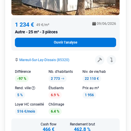
1 234 €
09/06/2026
49 €/m²
Autre
25 m² - 3 pièces
Ouvrir l'analyse
Mareuil-Sur-Lay-Dissais (85320)
Différence
Nb. d'habitants
Niv. de vie/hab
-97 %
2 773
22 110 €
Rend. ville
Étudiants
Prix au m²
5 %
6.9 %
1 956
Loyer HC conseillé
Chômage
516 €/mois
6.4 %
Cash flow
Rendement brut
466 €
462.8 %