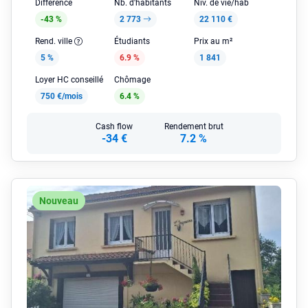
Différence
Nb. d'habitants
Niv. de vie/hab
-43 %
2 773
22 110 €
Rend. ville
Étudiants
Prix au m²
5 %
6.9 %
1 841
Loyer HC conseillé
Chômage
750 €/mois
6.4 %
Cash flow
Rendement brut
-34 €
7.2 %
Nouveau