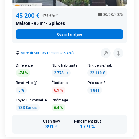
45 200 €
08/08/2025
476 €/m²
Maison
95 m² - 5 pièces
Ouvrir l'analyse
Mareuil-Sur-Lay-Dissais (85320)
Différence
Nb. d'habitants
Niv. de vie/hab
-74 %
2 773
22 110 €
Rend. ville
Étudiants
Prix au m²
5 %
6.9 %
1 841
Loyer HC conseillé
Chômage
733 €/mois
6.4 %
Cash flow
Rendement brut
391 €
17.9 %