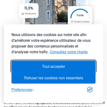
Nous utilisons des cookies sur notre site afin
d’améliorer votre expérience utilisateur, de vous
proposer des contenus personnalisés et
d’analyser notre trafic.
Consultez notre charte
.
Tout accepter
Comment sélectionner les annonces immobilières rentables
rapidement ?
Refuser les cookies non essentiels
Notre moteur de recherche immobilier vous permet de cibler
rapidement les meilleures opportunités grâce à des filtres puissants
Preferences
et précis pensé par des investisseurs pour des investisseurs
En tant que véritable
agrégateur d’annonces immo
, LyBox centralise