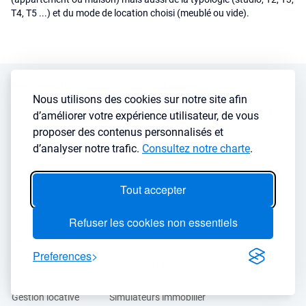
T4, T5 ...) et du mode de location choisi (meublé ou vide).
Fonctionnalités
A propos
Nous utilisons des cookies sur notre site afin
Extension navigateur
Programme ambassadeur
d’améliorer votre expérience utilisateur, de vous
Simulateur d’investissement
Avis client
proposer des contenus personnalisés et
locatif
Podcasts et Interviews
d’analyser notre trafic.
Consultez notre charte
.
Moteur de recherche immobilier
Presse
Analyse de ville
FAQ
Tout accepter
Blog investissement
Offres professionnels
Refuser les cookies non essentiels
Guides
Preferences
Stratégie de location
Finance de l'immobilier
Guide immobilier
Crédit immobilier
Gestion locative
Simulateurs immobilier