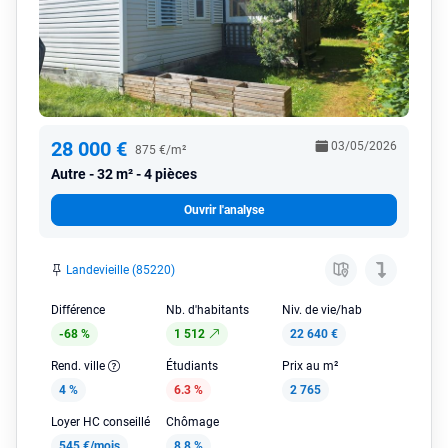
28 000 €
03/05/2026
875 €/m²
Autre
32 m² - 4 pièces
Ouvrir l'analyse
Landevieille (85220)
Différence
Nb. d'habitants
Niv. de vie/hab
-68 %
1 512
22 640 €
Rend. ville
Étudiants
Prix au m²
4 %
6.3 %
2 765
Loyer HC conseillé
Chômage
545 €/mois
8.8 %