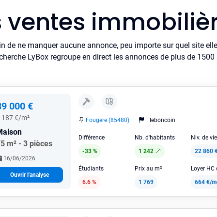
s ventes immobiliè
in de ne manquer aucune annonce, peu importe sur quel site elle 
cherche LyBox regroupe en direct les annonces de plus de 1500 si
89 000 €
 187 €/m²
Fougere (85480)
leboncoin
Maison
Différence
Nb. d'habitants
Niv. de vi
5 m² - 3 pièces
-33 %
1 242
22 860 
16/06/2026
Étudiants
Prix au m²
Ouvrir l'analyse
6.6 %
1 769
664 €/m