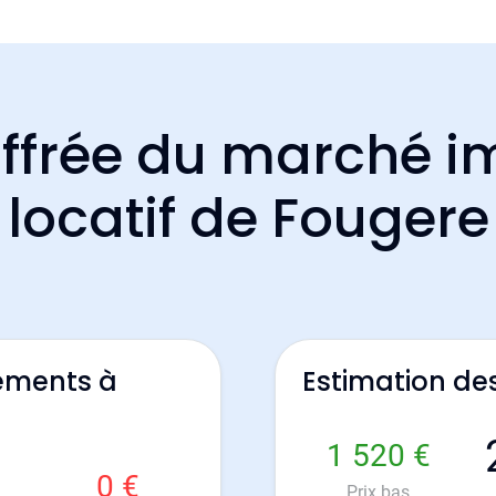
ffrée du marché i
locatif de Fougere
ements à
Estimation de
1 520 €
0 €
Prix bas