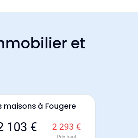
mmobilier et
s maisons à Fougere
2 103 €
2 293 €
Prix haut