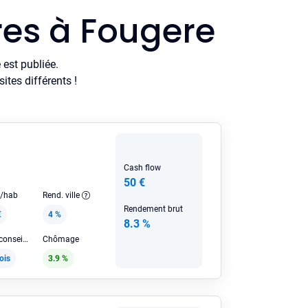
res à Fougere
est publiée.
tes différents !
Cash flow
50 €
e/hab
Rend. ville
Rendement brut
€
4 %
8.3 %
Loyer HC conseillé
Chômage
ois
3.9 %