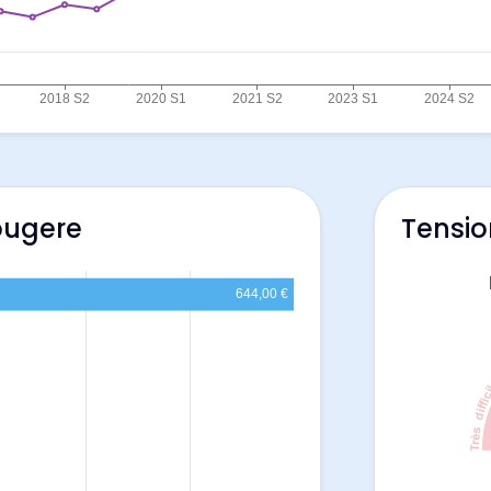
ougere
Tensio