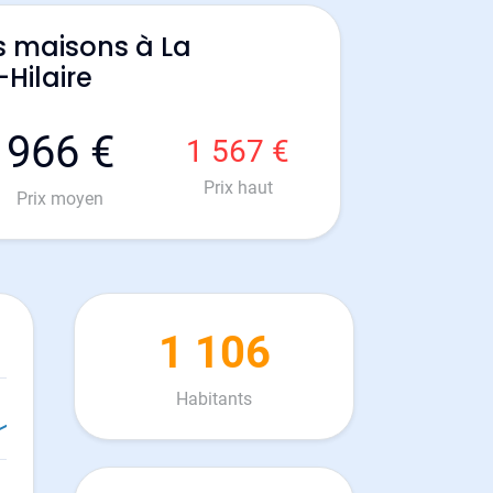
s maisons à La
-Hilaire
966 €
1 567 €
Prix haut
Prix moyen
1 106
Habitants