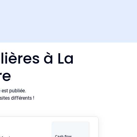
ières à La
re
est publiée.
tes différents !
Cash flow