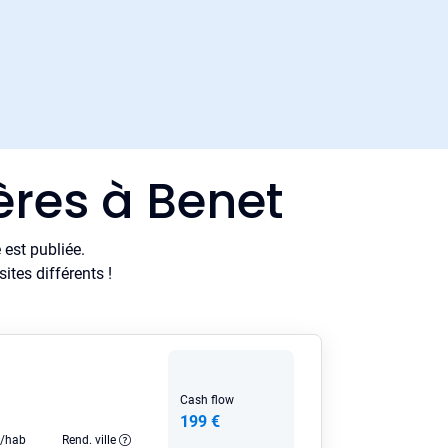
ères à Benet
est publiée.
tes différents !
Cash flow
199 €
e/hab
Rend. ville