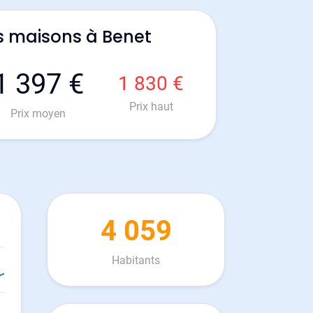
s maisons à Benet
1 397 €
1 830 €
Prix haut
Prix moyen
4 059
Habitants