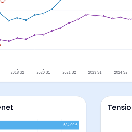
enet
Tensio