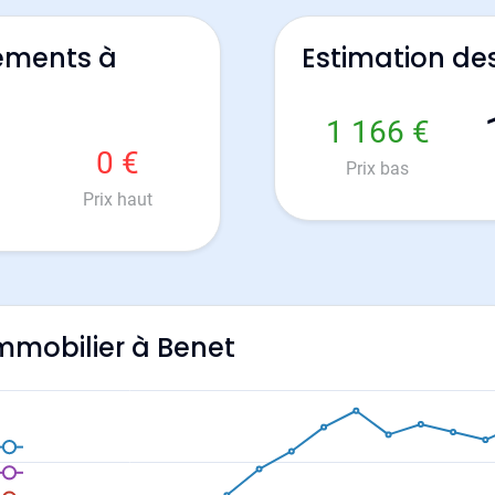
ements à
Estimation de
1 166 €
0 €
Prix bas
Prix haut
immobilier à Benet