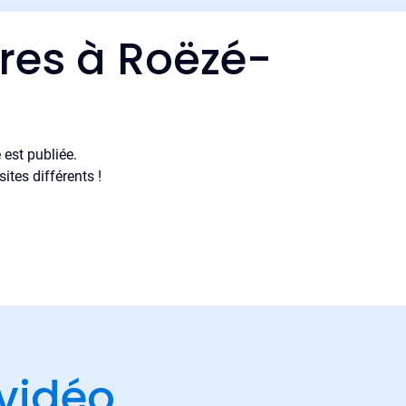
ères à Roëzé-
est publiée.
tes différents !
vidéo