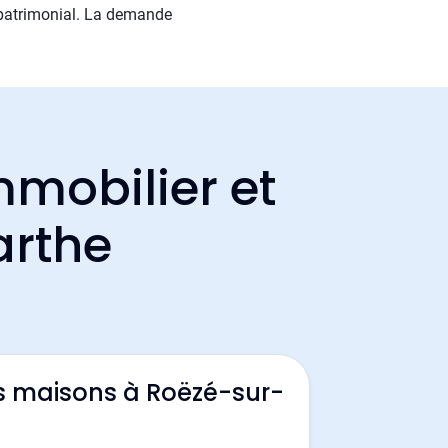
 patrimonial. La demande
mmobilier et
arthe
s maisons à Roëzé-sur-