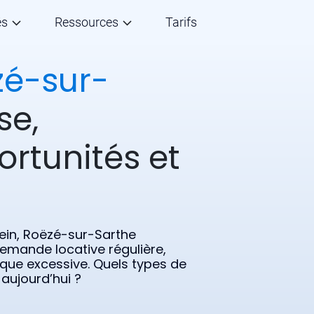
és
Ressources
Tarifs
zé-sur-
se,
ortunités et
rein, Roëzé-sur-Sarthe
emande locative régulière,
isque excessive. Quels types de
aujourd’hui ?