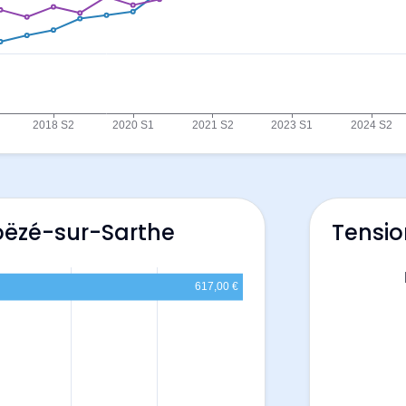
oëzé-sur-Sarthe
Tensio