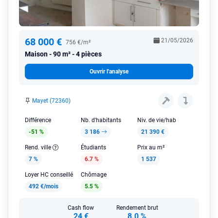
68 000 €
21/05/2026
756 €/m²
Maison
90 m² - 4 pièces
Ouvrir l'analyse
Mayet (72360)
Différence
Nb. d'habitants
Niv. de vie/hab
-51 %
3 186
21 390 €
Rend. ville
Étudiants
Prix au m²
7 %
6.7 %
1 537
Loyer HC conseillé
Chômage
492 €/mois
5.5 %
Cash flow
Rendement brut
24 €
8.0 %