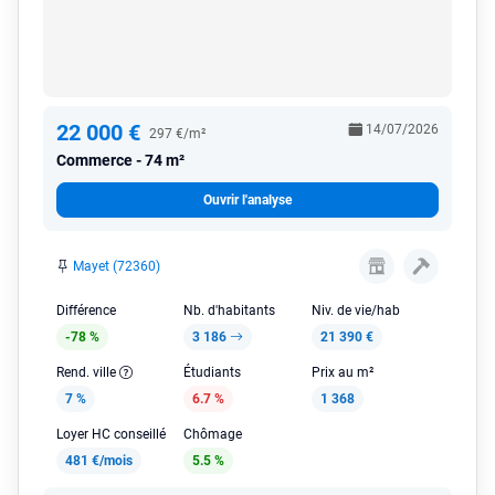
22 000 €
14/07/2026
297 €/m²
Commerce
74 m²
Ouvrir l'analyse
Mayet (72360)
Différence
Nb. d'habitants
Niv. de vie/hab
-78 %
3 186
21 390 €
Rend. ville
Étudiants
Prix au m²
7 %
6.7 %
1 368
Loyer HC conseillé
Chômage
481 €/mois
5.5 %