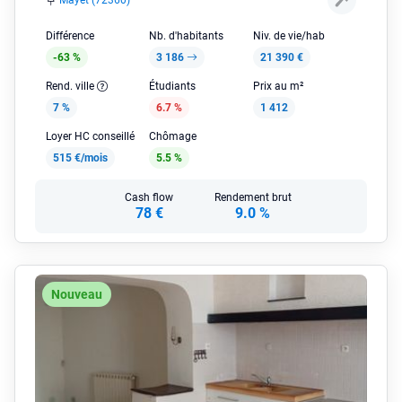
Mayet (72360)
Différence
Nb. d'habitants
Niv. de vie/hab
-63 %
3 186
21 390 €
Rend. ville
Étudiants
Prix au m²
7 %
6.7 %
1 412
Loyer HC conseillé
Chômage
515 €/mois
5.5 %
Cash flow
Rendement brut
78 €
9.0 %
Nouveau