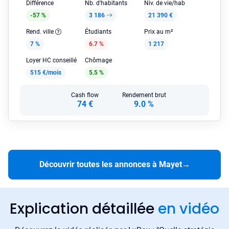
Différence
Nb. d'habitants
Niv. de vie/hab
-57 %
3 186
21 390 €
Rend. ville
Étudiants
Prix au m²
7 %
6.7 %
1 217
Loyer HC conseillé
Chômage
515 €/mois
5.5 %
Cash flow
Rendement brut
74 €
9.0 %
Découvrir toutes les annonces à Mayet
→
Explication détaillée
en vidéo