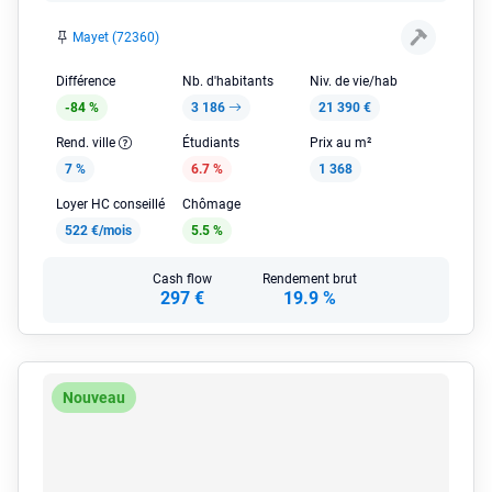
Mayet (72360)
Différence
Nb. d'habitants
Niv. de vie/hab
-84 %
3 186
21 390 €
Rend. ville
Étudiants
Prix au m²
7 %
6.7 %
1 368
Loyer HC conseillé
Chômage
522 €/mois
5.5 %
Cash flow
Rendement brut
297 €
19.9 %
Nouveau