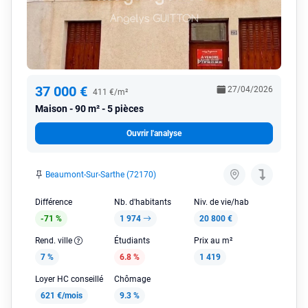
37 000 €
27/04/2026
411 €/m²
Maison
90 m² - 5 pièces
Ouvrir l'analyse
Beaumont-Sur-Sarthe (72170)
Différence
Nb. d'habitants
Niv. de vie/hab
-71 %
1 974
20 800 €
Rend. ville
Étudiants
Prix au m²
7 %
6.8 %
1 419
Loyer HC conseillé
Chômage
621 €/mois
9.3 %