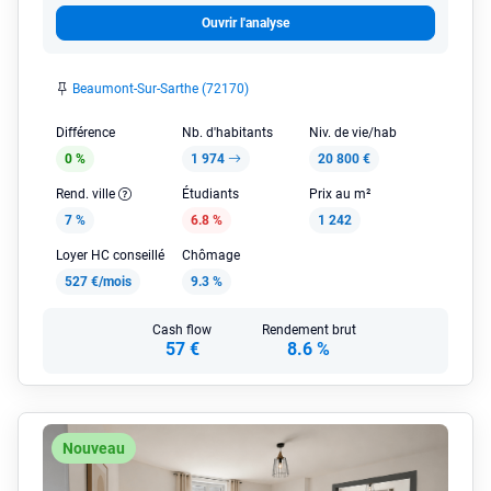
Ouvrir l'analyse
Beaumont-Sur-Sarthe (72170)
Différence
Nb. d'habitants
Niv. de vie/hab
0 %
1 974
20 800 €
Rend. ville
Étudiants
Prix au m²
7 %
6.8 %
1 242
Loyer HC conseillé
Chômage
527 €/mois
9.3 %
Cash flow
Rendement brut
57 €
8.6 %
Nouveau