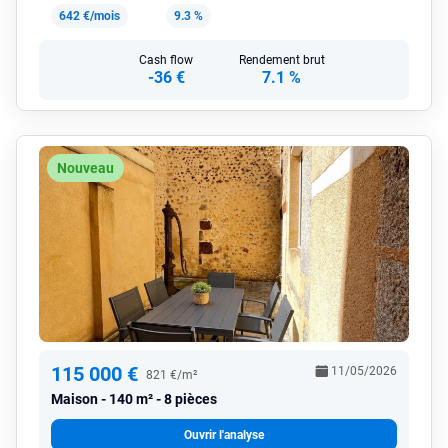
642 €/mois
9.3 %
Cash flow
Rendement brut
-36 €
7.1 %
Nouveau
115 000 €
11/05/2026
821 €/m²
Maison
140 m² - 8 pièces
Ouvrir l'analyse