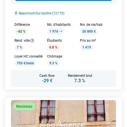
Beaumont-Sur-Sarthe (72170)
Différence
Nb. d'habitants
Niv. de vie/hab
-42 %
1 974
20 800 €
Rend. ville
Étudiants
Prix au m²
7 %
6.8 %
1 419
Loyer HC conseillé
Chômage
755 €/mois
9.3 %
Cash flow
Rendement brut
-29 €
7.3 %
Nouveau