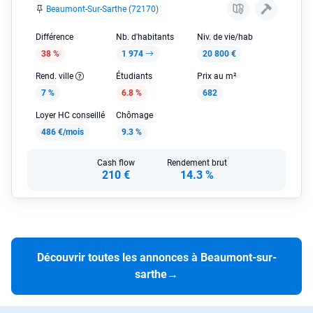
Beaumont-Sur-Sarthe (72170)
Différence
Nb. d'habitants
Niv. de vie/hab
38 %
1 974
20 800 €
Rend. ville
Étudiants
Prix au m²
7 %
6.8 %
682
Loyer HC conseillé
Chômage
486 €/mois
9.3 %
Cash flow
Rendement brut
210 €
14.3 %
Découvrir toutes les annonces à Beaumont-sur-
sarthe
→