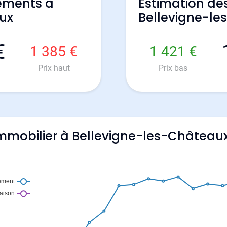
ements à
Estimation de
ux
Bellevigne-l
€
1 385 €
1 421 €
Prix haut
Prix bas
'immobilier à Bellevigne-les-Château