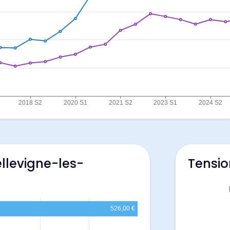
ellevigne-les-
Tensio