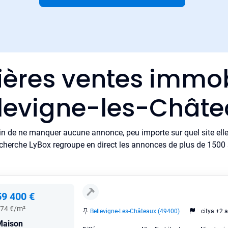
ières ventes immob
levigne-les-Chât
in de ne manquer aucune annonce, peu importe sur quel site elle 
cherche LyBox regroupe en direct les annonces de plus de 1500 si
59 400 €
74 €/m²
Bellevigne-Les-Châteaux (49400)
citya +2 a
Maison