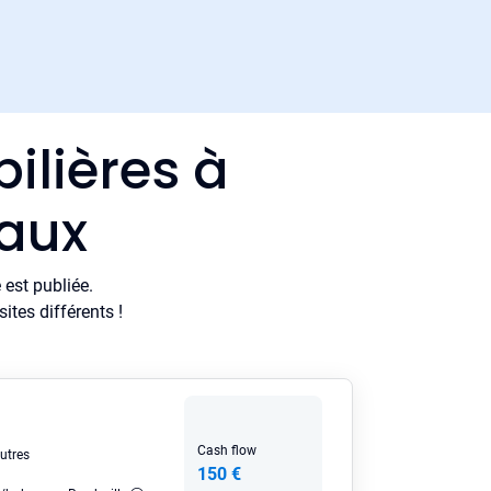
ilières à
eaux
est publiée.
tes différents !
Cash flow
utres
150 €