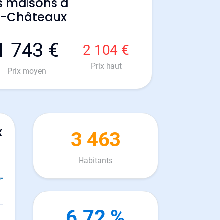
s maisons à
es-Châteaux
1 743 €
2 104 €
Prix haut
Prix moyen
x
3 463
Habitants
6.72 %