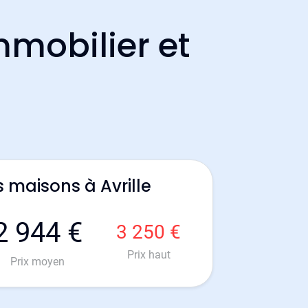
mmobilier et
 maisons à Avrille
2 944 €
3 250 €
Prix haut
Prix moyen