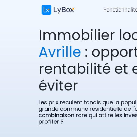
Fonctionnalit
Immobilier loc
Avrille
: opport
rentabilité et 
éviter
Les prix reculent tandis que la popu
grande commune résidentielle de l'
combinaison rare qui attire les inv
profiter ?