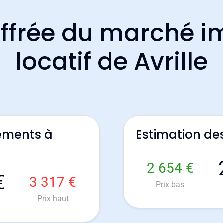
ffrée du marché i
locatif de Avrille
ements à
Estimation des
2 654 €
€
3 317 €
Prix bas
Prix haut