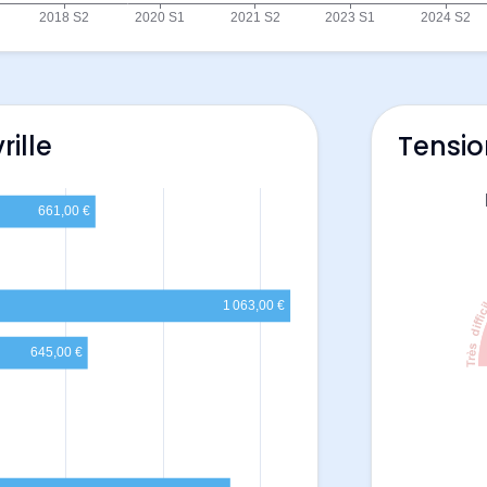
rille
Tensio