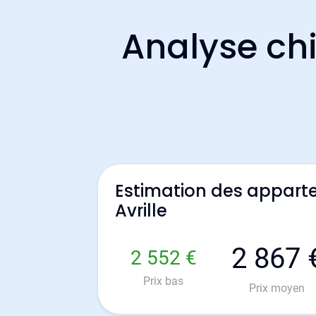
Analyse chi
Estimation des appart
Avrille
2 867 
2 552 €
Prix bas
Prix moyen