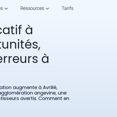
és
Ressources
Tarifs
atif à
unités,
erreurs à
lation augmente à Avrillé,
agglomération angevine, une
estisseurs avertis. Comment en