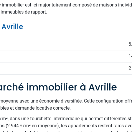
rc immobilier est ici majoritairement composé de maisons individu
ts immeubles de rapport.
 Avrille
5
1
2
rché immobilier à Avrille
lle moyenne avec une économie diversifiée. Cette configuration of
ibles et demande locative correcte.
€/m², dans une fourchette intermédiaire qui permet différentes st
ns (2 944 €/m² en moyenne), les appartements restent rares av