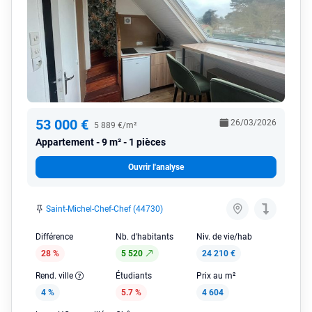
53 000 €
26/03/2026
5 889 €/m²
Appartement
9 m² - 1 pièces
Ouvrir l'analyse
Saint-Michel-Chef-Chef (44730)
Différence
Nb. d'habitants
Niv. de vie/hab
28 %
5 520
24 210 €
Rend. ville
Étudiants
Prix au m²
4 %
5.7 %
4 604