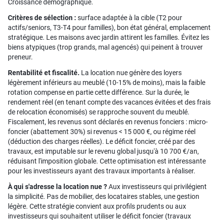
Croissance démographique.
Critères de sélection :
surface adaptée à la cible (T2 pour
actifs/seniors, T3-T4 pour familles), bon état général, emplacement
stratégique. Les maisons avec jardin attirent les familles. Évitez les
biens atypiques (trop grands, mal agencés) qui peinent à trouver
preneur.
Rentabilité et fiscalité.
La location nue génère des loyers
légèrement inférieurs au meublé (10-15% de moins), mais la faible
rotation compense en partie cette différence. Sur la durée, le
rendement réel (en tenant compte des vacances évitées et des frais
de relocation économisés) se rapproche souvent du meublé.
Fiscalement, les revenus sont déclarés en revenus fonciers : micro-
foncier (abattement 30%) si revenus < 15 000 €, ou régime réel
(déduction des charges réelles). Le déficit foncier, créé par des
travaux, est imputable sur le revenu global jusqu'à 10 700 €/an,
réduisant l'imposition globale. Cette optimisation est intéressante
pour les investisseurs ayant des travaux importants à réaliser.
À qui s'adresse la location nue ?
Aux investisseurs qui privilégient
la simplicité. Pas de mobilier, des locataires stables, une gestion
légère. Cette stratégie convient aux profils prudents ou aux
investisseurs qui souhaitent utiliser le déficit foncier (travaux