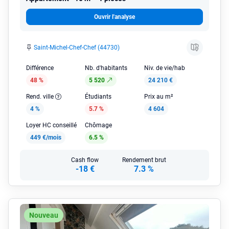
Ouvrir l'analyse
Saint-Michel-Chef-Chef (44730)
Différence
Nb. d'habitants
Niv. de vie/hab
48 %
5 520
24 210 €
Rend. ville
Étudiants
Prix au m²
4 %
5.7 %
4 604
Loyer HC conseillé
Chômage
449 €/mois
6.5 %
Cash flow
Rendement brut
-18 €
7.3 %
Nouveau