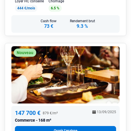
Loyer HC conseillé
Chômage
444 €/mois
6.5 %
Cash flow
Rendement brut
73 €
9.3 %
Nouveau
147 700 €
13/09/2025
879 €/m²
Commerce
168 m²
Ouvrir l'analyse