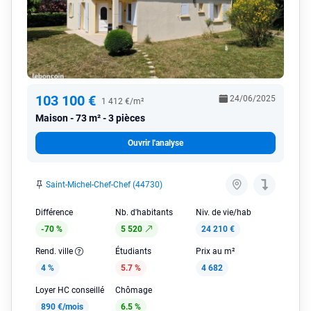
103 100 €
24/06/2025
1 412 €/m²
Maison
73 m² - 3 pièces
Ouvrir l'analyse
Saint-Michel-Chef-Chef (44730)
Différence
Nb. d'habitants
Niv. de vie/hab
-70 %
5 520
24 210 €
Rend. ville
Étudiants
Prix au m²
4 %
5.7 %
4 682
Loyer HC conseillé
Chômage
890 €/mois
6.5 %