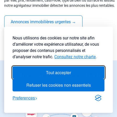
par ville, prix, rendement, cash-flow, type de bien ou surface et laissez
notre agrégateur immobilier détecter les annonces les plus rentables.
Annonces immobilières urgentes
→
Baisses de prix
→
Nous utilisons des cookies sur notre site afin
d’améliorer votre expérience utilisateur, de vous
proposer des contenus personnalisés et
d’analyser notre trafic.
Consultez notre charte
.
Tout accepter
Trouvez des bonnes affaires
où que vous soyez
Refuser les cookies non essentiels
Preferences