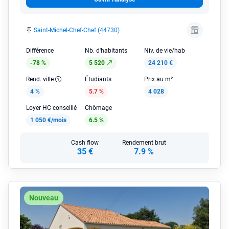
Saint-Michel-Chef-Chef (44730)
Différence
Nb. d'habitants
Niv. de vie/hab
-78 %
5 520
24 210 €
Rend. ville
Étudiants
Prix au m²
4 %
5.7 %
4 028
Loyer HC conseillé
Chômage
1 050 €/mois
6.5 %
Cash flow
Rendement brut
35 €
7.9 %
Nouveau