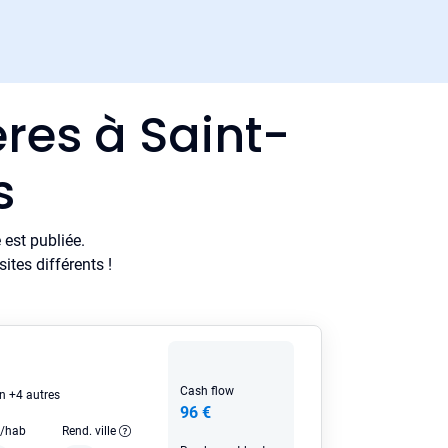
res à Saint-
s
est publiée.
tes différents !
Cash flow
n +4 autres
96 €
e/hab
Rend. ville