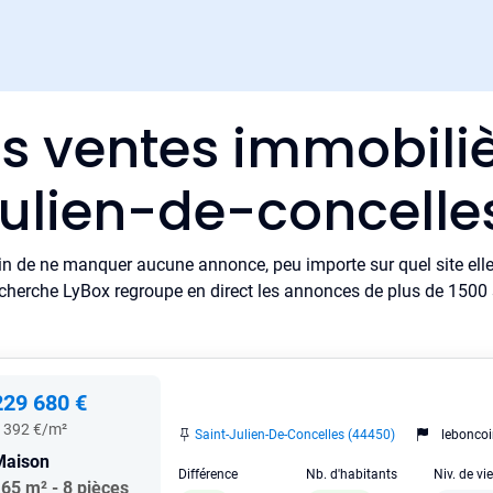
es ventes immobiliè
julien-de-concelle
in de ne manquer aucune annonce, peu importe sur quel site elle 
cherche LyBox regroupe en direct les annonces de plus de 1500 si
229 680 €
 392 €/m²
Saint-Julien-De-Concelles (44450)
leboncoi
Maison
Différence
Nb. d'habitants
Niv. de vi
65 m² - 8 pièces