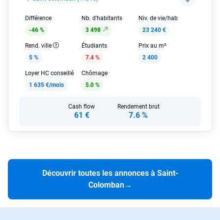
Différence
Nb. d'habitants
Niv. de vie/hab
-46 %
3 498
23 240 €
Rend. ville
Étudiants
Prix au m²
5 %
7.4 %
2 400
Loyer HC conseillé
Chômage
1 635 €/mois
5.0 %
Cash flow
Rendement brut
61 €
7.6 %
Découvrir toutes les annonces à Saint-
Colomban
→