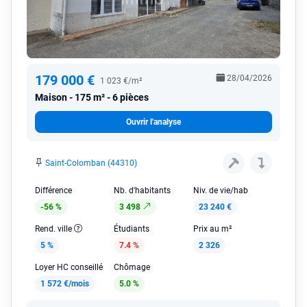
179 000 €
28/04/2026
1 023 €/m²
Maison
175 m² - 6 pièces
Ouvrir l'analyse
Saint-Colomban (44310)
Différence
Nb. d'habitants
Niv. de vie/hab
-56 %
3 498
23 240 €
Rend. ville
Étudiants
Prix au m²
5 %
7.4 %
2 326
Loyer HC conseillé
Chômage
1 572 €/mois
5.0 %