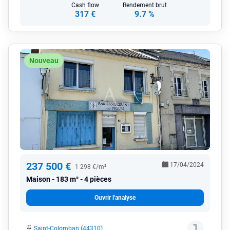
Cash flow
Rendement brut
317 €
9.7 %
Nouveau
237 500 €
17/04/2024
1 298 €/m²
Maison
183 m² - 4 pièces
Ouvrir l'analyse
Saint-Colomban (44310)