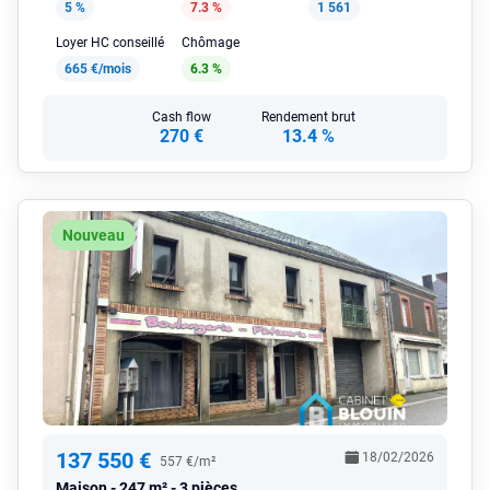
5 %
7.3 %
1 561
Loyer HC conseillé
Chômage
665 €/mois
6.3 %
Cash flow
Rendement brut
270 €
13.4 %
Nouveau
137 550 €
18/02/2026
557 €/m²
Maison
247 m² - 3 pièces