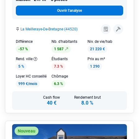
Ouvrir l'analyse
La Meilleraye-De-Bretagne (44520)
Différence
Nb. d'habitants
Niv. de vie/hab
-57 %
1 587
21 220 €
Rend. ville
Étudiants
Prix au m²
5 %
7.3 %
1 290
Loyer HC conseillé
Chômage
999 €/mois
6.3 %
Cash flow
Rendement brut
40 €
8.0 %
Nouveau