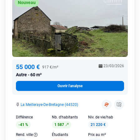
Nouveau
55 000 €
23/03/2026
917 €/m²
Autre
60 m²
Ouvrir l'analyse
La Meilleraye-De-Bretagne (44520)
Différence
Nb. d'habitants
Niv. de vie/hab
-41 %
1 587
21 220 €
Rend. ville
Étudiants
Prix au m²