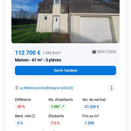
112 700 €
28/01/2026
1 682 €/m²
Maison
67 m² - 3 pièces
Ouvrir l'analyse
La Meilleraye-De-Bretagne (44520)
Différence
Nb. d'habitants
Niv. de vie/hab
30 %
1 587
21 220 €
Rend. ville
Étudiants
Prix au m²
5 %
7.3 %
1 290