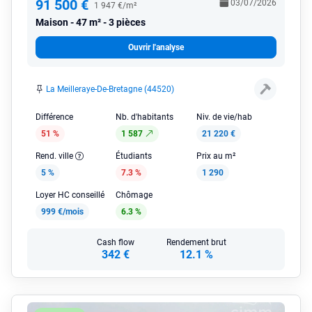
91 500 €
03/07/2026
1 947 €/m²
Maison
47 m² - 3 pièces
Ouvrir l'analyse
La Meilleraye-De-Bretagne (44520)
Différence
Nb. d'habitants
Niv. de vie/hab
51 %
1 587
21 220 €
Rend. ville
Étudiants
Prix au m²
5 %
7.3 %
1 290
Loyer HC conseillé
Chômage
999 €/mois
6.3 %
Cash flow
Rendement brut
342 €
12.1 %