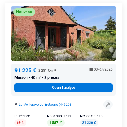
Nouveau
91 225 €
03/07/2026
2 281 €/m²
Maison
40 m² - 2 pièces
Ouvrir l'analyse
La Meilleraye-De-Bretagne (44520)
Différence
Nb. d'habitants
Niv. de vie/hab
69 %
1 587
21 220 €