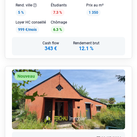
Rend. ville
Étudiants
Prix au m²
5 %
7.3 %
1 350
Loyer HC conseillé
Chômage
999 €/mois
6.3 %
Cash flow
Rendement brut
343 €
12.1 %
Nouveau