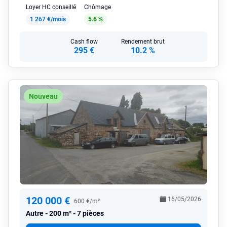
Loyer HC conseillé
Chômage
1 267 €/mois
5.6 %
Cash flow
Rendement brut
295 €
10.2 %
Nouveau
120 000 €
16/05/2026
600 €/m²
Autre
200 m² - 7 pièces