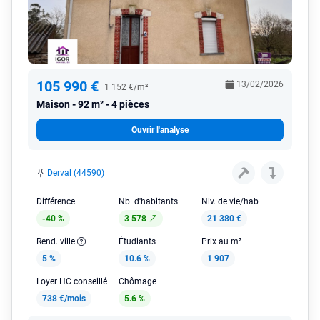
105 990 €
13/02/2026
1 152 €/m²
Maison
92 m² - 4 pièces
Ouvrir l'analyse
Derval (44590)
Différence
Nb. d'habitants
Niv. de vie/hab
-40 %
3 578
21 380 €
Rend. ville
Étudiants
Prix au m²
5 %
10.6 %
1 907
Loyer HC conseillé
Chômage
738 €/mois
5.6 %