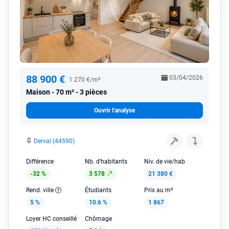
88 900 €
03/04/2026
1 270 €/m²
Maison
70 m² - 3 pièces
Ouvrir l'analyse
Derval (44590)
Différence
Nb. d'habitants
Niv. de vie/hab
-32 %
3 578
21 380 €
Rend. ville
Étudiants
Prix au m²
5 %
10.6 %
1 867
Loyer HC conseillé
Chômage