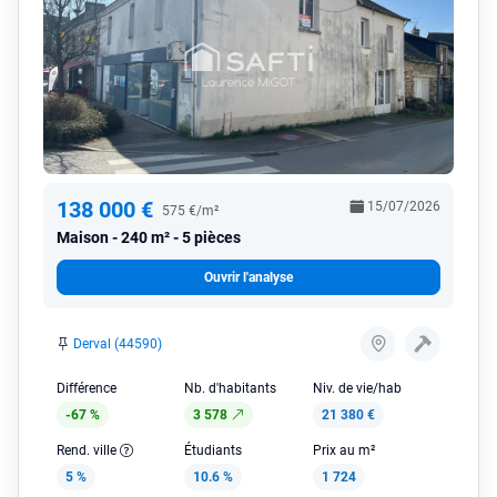
138 000 €
15/07/2026
575 €/m²
Maison
240 m² - 5 pièces
Ouvrir l'analyse
Derval (44590)
Différence
Nb. d'habitants
Niv. de vie/hab
-67 %
3 578
21 380 €
Rend. ville
Étudiants
Prix au m²
5 %
10.6 %
1 724