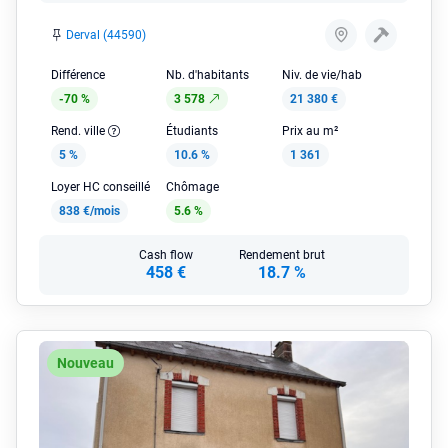
Derval (44590)
Différence
Nb. d'habitants
Niv. de vie/hab
-70 %
3 578
21 380 €
Rend. ville
Étudiants
Prix au m²
5 %
10.6 %
1 361
Loyer HC conseillé
Chômage
838 €/mois
5.6 %
Cash flow
Rendement brut
458 €
18.7 %
Nouveau