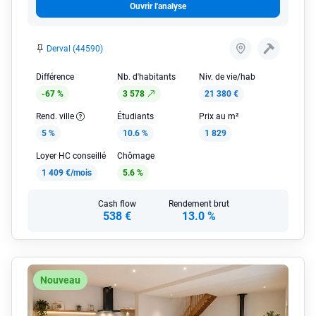
Ouvrir l'analyse
Derval (44590)
Différence
Nb. d'habitants
Niv. de vie/hab
-67 %
3 578
21 380 €
Rend. ville
Étudiants
Prix au m²
5 %
10.6 %
1 829
Loyer HC conseillé
Chômage
1 409 €/mois
5.6 %
Cash flow
Rendement brut
538 €
13.0 %
Nouveau