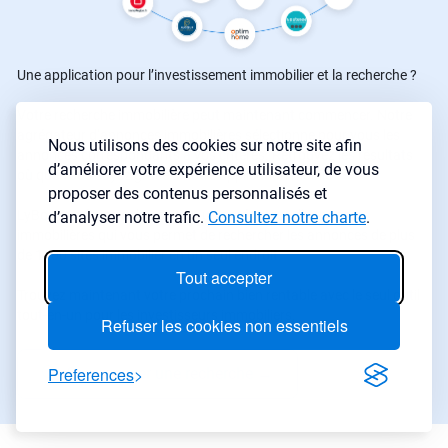
Une application pour l’investissement immobilier et la recherche ?
Votre recherche immobilière peut maintenant commencer. Notre
agrégateur d’annonces immobilières sélectionne pour vous les
Nous utilisons des cookies sur notre site afin
annonces correspondants à vos critères. Retrouvez les résultats
d’améliorer votre expérience utilisateur, de vous
où que vous soyez grâce à notre application mobile
proposer des contenus personnalisés et
LyBox met à votre disposition un agrégateur d'annonces
d’analyser notre trafic.
Consultez notre charte
.
immobilières qui vous permet de rechercher les annonces de plus
de 1500 sites immobilier en un seul endroit.
Tout accepter
Trouvez maintenant votre prochain bien rentable avec le seul outil
tout-en-un pour les investisseurs immobiliers.
Refuser les cookies non essentiels
Preferences
Commencer une recherche
→