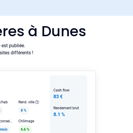
ères à Dunes
est publiée.
tes différents !
Cash flow
83 €
e/hab
Rend. ville
Rendement brut
€
8 %
8.1 %
Loyer HC conseillé
Chômage
/mois
6.6 %