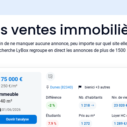
es ventes immobili
in de ne manquer aucune annonce, peu importe sur quel site elle 
cherche LyBox regroupe en direct les annonces de plus de 1500 si
175 000 €
 250 €/m²
Dunes (82340)
bienici +3 autres
Immeuble
Différence
Nb. d'habitants
Niv. de vi
140 m²
-2 %
1 218
23 020 
01/06/2026
Étudiants
Prix au m²
Ouvrir l'analyse
7.9 %
1 272
1 289 €