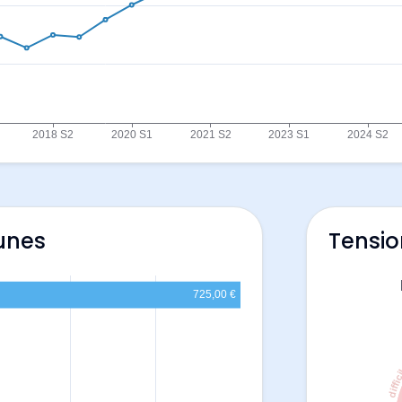
unes
Tensio