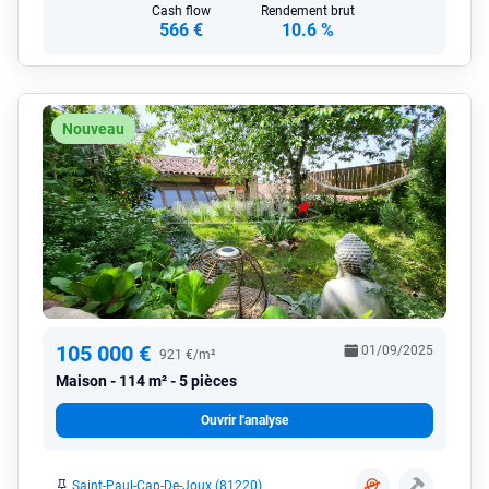
Cash flow
Rendement brut
566 €
10.6 %
Nouveau
105 000 €
01/09/2025
921 €/m²
Maison
114 m² - 5 pièces
Ouvrir l'analyse
Saint-Paul-Cap-De-Joux (81220)