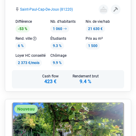
Saint-Paul-Cap-De-Joux (81220)
Différence
Nb. d'habitants
Niv. de vie/hab
-53 %
1 060
21 630 €
Rend. ville
Étudiants
Prix au m²
6 %
9.3 %
1 500
Loyer HC conseillé
Chômage
2 373 €/mois
9.9 %
Cash flow
Rendement brut
423 €
9.4 %
Nouveau