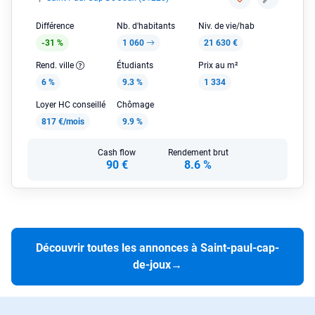
Différence
Nb. d'habitants
Niv. de vie/hab
-31 %
1 060
21 630 €
Rend. ville
Étudiants
Prix au m²
6 %
9.3 %
1 334
Loyer HC conseillé
Chômage
817 €/mois
9.9 %
Cash flow
Rendement brut
90 €
8.6 %
Découvrir toutes les annonces à Saint-paul-cap-
de-joux
→