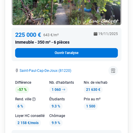
225 000 €
19/11/2025
643 €/m²
Immeuble
350 m² - 6 pièces
Ouvrir l'analyse
Saint-Paul-Cap-De-Joux (81220)
Différence
Nb. d'habitants
Niv. de vie/hab
-57 %
1 060
21 630 €
Rend. ville
Étudiants
Prix au m²
6 %
9.3 %
1 500
Loyer HC conseillé
Chômage
2 158 €/mois
9.9 %