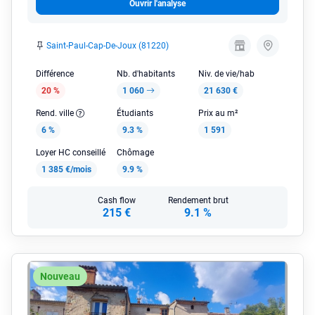
Ouvrir l'analyse
Saint-Paul-Cap-De-Joux (81220)
Différence
Nb. d'habitants
Niv. de vie/hab
20 %
1 060
21 630 €
Rend. ville
Étudiants
Prix au m²
6 %
9.3 %
1 591
Loyer HC conseillé
Chômage
1 385 €/mois
9.9 %
Cash flow
Rendement brut
215 €
9.1 %
Nouveau