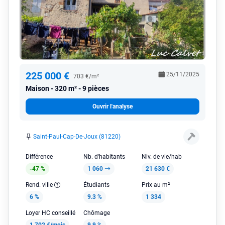
225 000 €
25/11/2025
703 €/m²
Maison
320 m² - 9 pièces
Ouvrir l'analyse
Saint-Paul-Cap-De-Joux (81220)
Différence
Nb. d'habitants
Niv. de vie/hab
-47 %
1 060
21 630 €
Rend. ville
Étudiants
Prix au m²
6 %
9.3 %
1 334
Loyer HC conseillé
Chômage