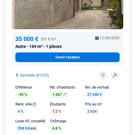
35 000 €
12/06/2026
207 €/m²
Autre
169 m² - 1 pièces
Ouvrir l'analyse
Damiatte (81220)
Différence
Nb. d'habitants
Niv. de vie/hab
-90 %
1 067
21 040 €
Rend. ville
Étudiants
Prix au m²
4 %
7.2 %
2 034
Loyer HC conseillé
Chômage
958 €/mois
6.8 %