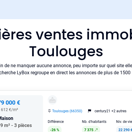
ières ventes immob
Toulouges
in de ne manquer aucune annonce, peu importe sur quel site elle 
cherche LyBox regroupe en direct les annonces de plus de 1500 si
79 000 €
 612 €/m²
Toulouges (66350)
century21 +2 autres
Maison
Différence
Nb. d'habitants
Niv. de vi
9 m² - 3 pièces
-26 %
7 375
22 290 