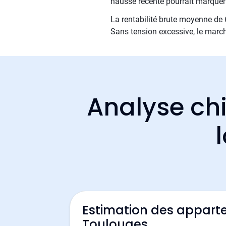
hausse récente pourrait marquer 
La rentabilité brute moyenne de 6
Sans tension excessive, le march
Analyse chi
Estimation des appart
Toulouges