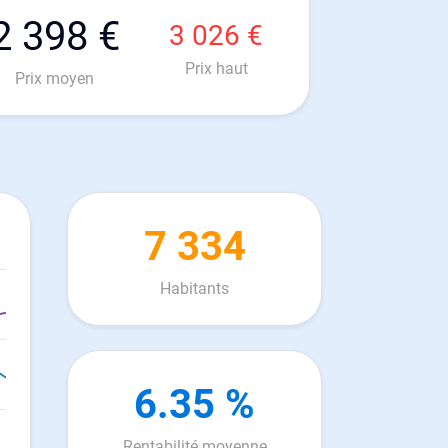
2 398 €
3 026 €
Prix haut
Prix moyen
7 334
Habitants
6.35 %
Rentabilité moyenne