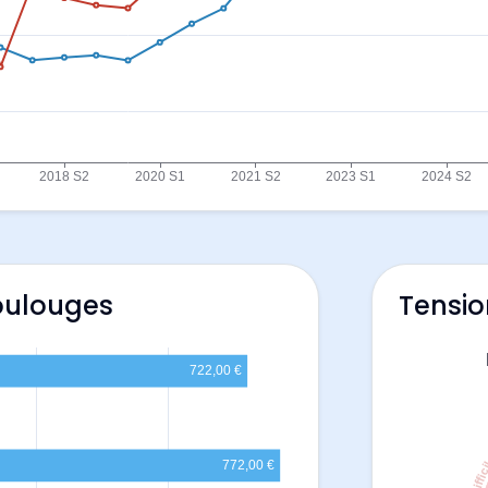
Toulouges
Tensio