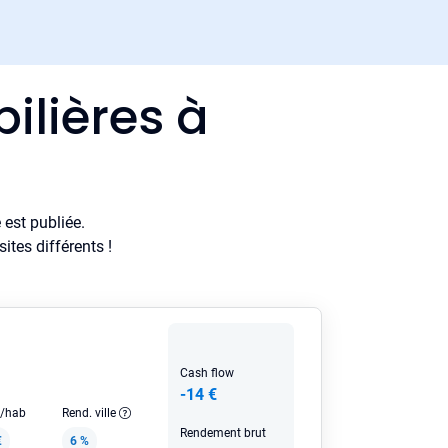
ilières à
est publiée.
tes différents !
Cash flow
-14 €
e/hab
Rend. ville
Rendement brut
€
6 %