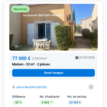
Nouveau
77 000 €
23/03/2026
2 333 €/m²
Maison
33 m² - 2 pièces
Ouvrir l'analyse
Latour-Bas-Elne (66200)
Différence
Nb. d'habitants
Niv. de vie/hab
-22 %
3 224
23 260 €