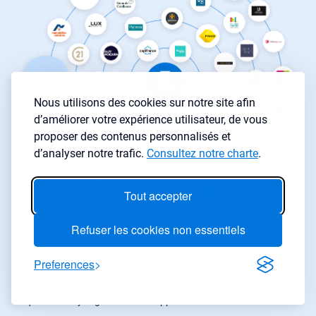
Nous utilisons des cookies sur notre site afin
d’améliorer votre expérience utilisateur, de vous
proposer des contenus personnalisés et
d’analyser notre trafic.
Consultez notre charte
.
Tout accepter
Refuser les cookies non essentiels
Une application pour l’investissement immobilier et la recherche ?
Votre recherche immobilière peut maintenant commencer. Notre
Preferences
agrégateur d’annonces immobilières sélectionne pour vous les
annonces correspondants à vos critères. Retrouvez les résultats
où que vous soyez grâce à notre application mobile