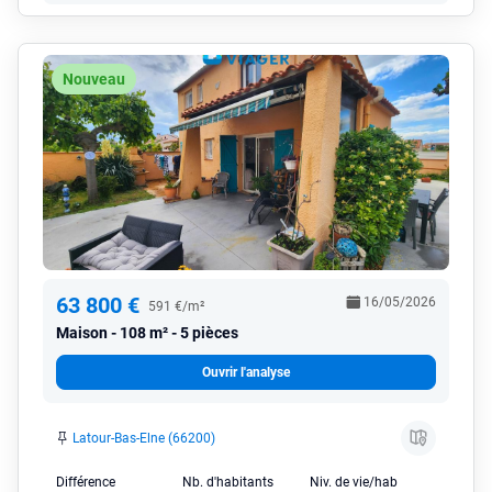
Nouveau
63 800 €
16/05/2026
591 €/m²
Maison
108 m² - 5 pièces
Ouvrir l'analyse
Latour-Bas-Elne (66200)
Différence
Nb. d'habitants
Niv. de vie/hab