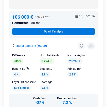
106 000 €
16/07/2026
1 927 €/m²
Commerce
55 m²
Ouvrir l'analyse
Latour-Bas-Elne (66200)
Différence
Nb. d'habitants
Niv. de vie/hab
-35 %
3 224
23 260 €
Rend. ville
Étudiants
Prix au m²
4 %
8.8 %
2 981
Loyer HC conseillé
Chômage
686 €/mois
9.6 %
Cash flow
Rendement brut
-37 €
7.2 %