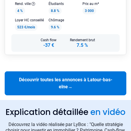
Rend. ville
Étudiants
Prix au m²
4 %
8.8 %
3 000
Loyer HC conseillé
Chômage
523 €/mois
9.6 %
Cash flow
Rendement brut
-37 €
7.5 %
Découvrir toutes les annonces à Latour-bas-
elne
→
Explication détaillée
en vidéo
Découvrez la vidéo réalisée par LyBox : "Quelle stratégie
choisir pour investir en immobilier ? Patrimoine, Cash-flow,