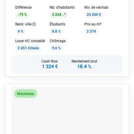
Différence
Nb. d'habitants
Niv. de vie/hab
-79 %
3 224
23 260 €
Rend. ville
Étudiants
Prix au m²
4 %
8.8 %
2 374
Loyer HC conseillé
Chômage
2 451 €/mois
9.6 %
Cash flow
Rendement brut
1 324 €
18.4 %
Nouveau