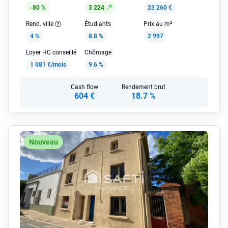
-80 %
3 224
23 260 €
Rend. ville
Étudiants
Prix au m²
4 %
8.8 %
2 997
Loyer HC conseillé
Chômage
1 081 €/mois
9.6 %
Cash flow
Rendement brut
604 €
18.7 %
Nouveau