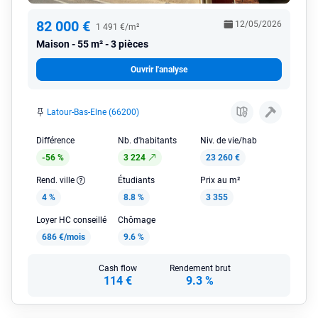
82 000 €
12/05/2026
1 491 €/m²
Maison
55 m² - 3 pièces
Ouvrir l'analyse
Latour-Bas-Elne (66200)
Différence
Nb. d'habitants
Niv. de vie/hab
-56 %
3 224
23 260 €
Rend. ville
Étudiants
Prix au m²
4 %
8.8 %
3 355
Loyer HC conseillé
Chômage
686 €/mois
9.6 %
Cash flow
Rendement brut
114 €
9.3 %