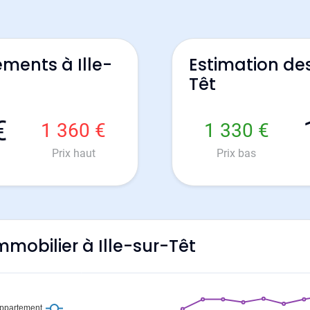
ments à Ille-
Estimation des
Têt
€
1 360 €
1 330 €
Prix haut
Prix bas
immobilier à Ille-sur-Têt