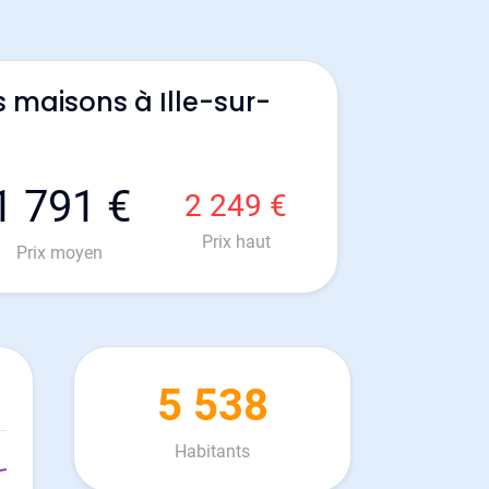
 maisons à Ille-sur-
1 791 €
2 249 €
Prix haut
Prix moyen
5 538
Habitants