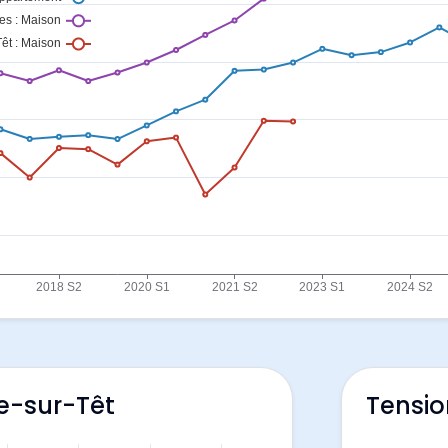
le-sur-Têt
Tensio