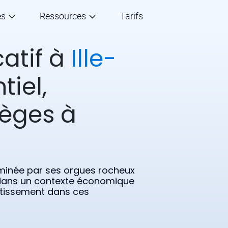
és
Ressources
Tarifs
catif à
Ille-
tiel,
ièges à
minée par ses orgues rocheux
 dans un contexte économique
stissement dans ces