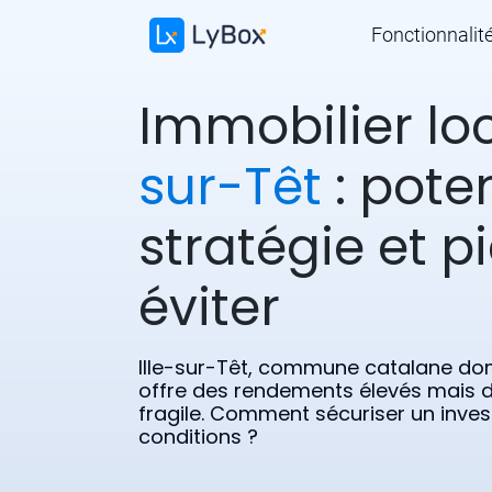
Fonctionnalit
Immobilier lo
sur-Têt
: poten
stratégie et p
éviter
Ille-sur-Têt, commune catalane do
offre des rendements élevés mais
fragile. Comment sécuriser un inve
conditions ?