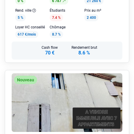
0 %
6 787
21 260 €
Rend. ville
Étudiants
Prix au m²
5 %
7.4 %
2 400
Loyer HC conseillé
Chômage
617 €/mois
8.7 %
Cash flow
Rendement brut
70 €
8.6 %
Nouveau