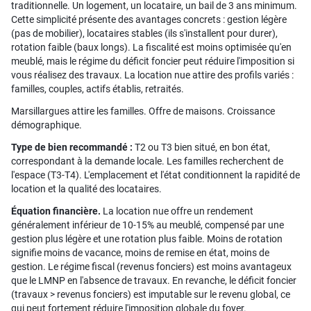
traditionnelle. Un logement, un locataire, un bail de 3 ans minimum.
Cette simplicité présente des avantages concrets : gestion légère
(pas de mobilier), locataires stables (ils s'installent pour durer),
rotation faible (baux longs). La fiscalité est moins optimisée qu'en
meublé, mais le régime du déficit foncier peut réduire l'imposition si
vous réalisez des travaux. La location nue attire des profils variés :
familles, couples, actifs établis, retraités.
Marsillargues attire les familles. Offre de maisons. Croissance
démographique.
Type de bien recommandé :
T2 ou T3 bien situé, en bon état,
correspondant à la demande locale. Les familles recherchent de
l'espace (T3-T4). L'emplacement et l'état conditionnent la rapidité de
location et la qualité des locataires.
Équation financière.
La location nue offre un rendement
généralement inférieur de 10-15% au meublé, compensé par une
gestion plus légère et une rotation plus faible. Moins de rotation
signifie moins de vacance, moins de remise en état, moins de
gestion. Le régime fiscal (revenus fonciers) est moins avantageux
que le LMNP en l'absence de travaux. En revanche, le déficit foncier
(travaux > revenus fonciers) est imputable sur le revenu global, ce
qui peut fortement réduire l'imposition globale du foyer.