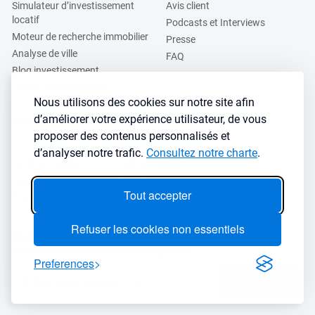
Simulateur d’investissement
Avis client
locatif
Podcasts et Interviews
Moteur de recherche immobilier
Presse
Analyse de ville
FAQ
Blog investissement
Offres professionnels
Nous utilisons des cookies sur notre site afin
d’améliorer votre expérience utilisateur, de vous
Guides
proposer des contenus personnalisés et
Stratégie de location
Finance de l'immobilier
d’analyser notre trafic.
Consultez notre charte
.
Guide immobilier
Crédit immobilier
Gestion locative
Simulateurs immobilier
Tout accepter
Fiscalité immobilière
Lybox vs DVF
Refuser les cookies non essentiels
Vous voulez apprendre à investir dans l’immobilier ?
Inscrivez vous à notre newsletter gratuite :
Preferences
S'inscrire
→