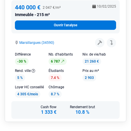
440 000 €
10/02/2025
2 047 €/m²
Immeuble
215 m²
Ouvrir l'analyse
Marsillargues (34590)
Différence
Nb. d'habitants
Niv. de vie/hab
-30 %
6 787
21 260 €
Rend. ville
Étudiants
Prix au m²
5 %
7.4 %
2 903
Loyer HC conseillé
Chômage
4 305 €/mois
8.7 %
Cash flow
Rendement brut
1 333 €
10.8 %