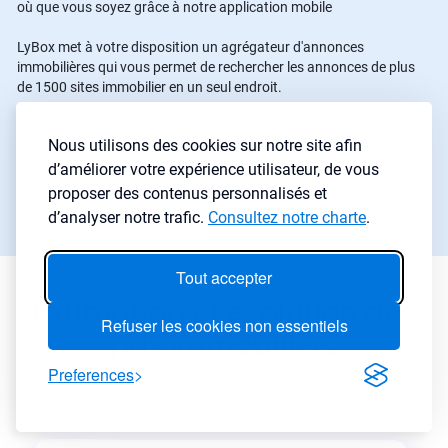
où que vous soyez grâce à notre application mobile
LyBox met à votre disposition un agrégateur d'annonces
immobilières qui vous permet de rechercher les annonces de plus
de 1500 sites immobilier en un seul endroit.
Trouvez maintenant votre prochain bien rentable avec le seul outil
Nous utilisons des cookies sur notre site afin
tout-en-un pour les investisseurs immobiliers.
d’améliorer votre expérience utilisateur, de vous
proposer des contenus personnalisés et
Commencer une recherche
→
d’analyser notre trafic.
Consultez notre charte
.
Tout accepter
Estimation et évolution des
Refuser les cookies non essentiels
prix immobiliers
Preferences