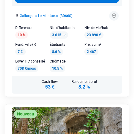
Gallargues-Le-Montueux (30660)
Différence
Nb. d'habitants
Niv. de vie/hab
10 %
3 615
23 890 €
Rend. ville
Étudiants
Prix au m²
7 %
8.6 %
2 467
Loyer HC conseillé
Chômage
708 €/mois
10.5 %
Cash flow
Rendement brut
53 €
8.2 %
Nouveau