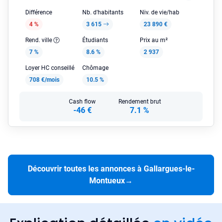
Différence
Nb. d'habitants
Niv. de vie/hab
4 %
3 615
23 890 €
Rend. ville
Étudiants
Prix au m²
7 %
8.6 %
2 937
Loyer HC conseillé
Chômage
708 €/mois
10.5 %
Cash flow
Rendement brut
-46 €
7.1 %
Découvrir toutes les annonces à Gallargues-le-
Montueux
→