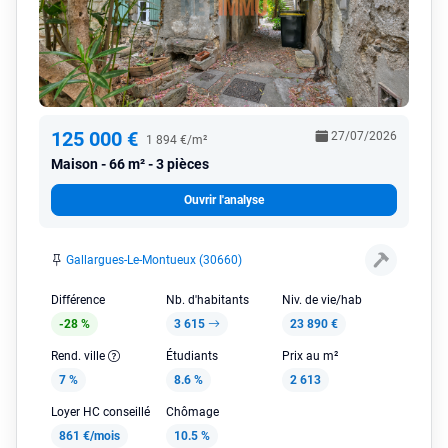
125 000 €
27/07/2026
1 894 €/m²
Maison
66 m² - 3 pièces
Ouvrir l'analyse
Gallargues-Le-Montueux (30660)
Différence
Nb. d'habitants
Niv. de vie/hab
-28 %
3 615
23 890 €
Rend. ville
Étudiants
Prix au m²
7 %
8.6 %
2 613
Loyer HC conseillé
Chômage
861 €/mois
10.5 %