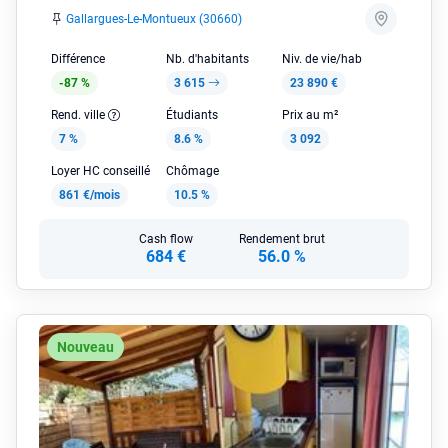
Gallargues-Le-Montueux (30660)
Différence
Nb. d'habitants
Niv. de vie/hab
-87 %
3 615
23 890 €
Rend. ville
Étudiants
Prix au m²
7 %
8.6 %
3 092
Loyer HC conseillé
Chômage
861 €/mois
10.5 %
Cash flow
Rendement brut
684 €
56.0 %
Nouveau