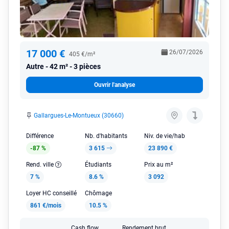
17 000 €
26/07/2026
405 €/m²
Autre
42 m² - 3 pièces
Ouvrir l'analyse
Gallargues-Le-Montueux (30660)
Différence
Nb. d'habitants
Niv. de vie/hab
-87 %
3 615
23 890 €
Rend. ville
Étudiants
Prix au m²
7 %
8.6 %
3 092
Loyer HC conseillé
Chômage
861 €/mois
10.5 %
Cash flow
Rendement brut