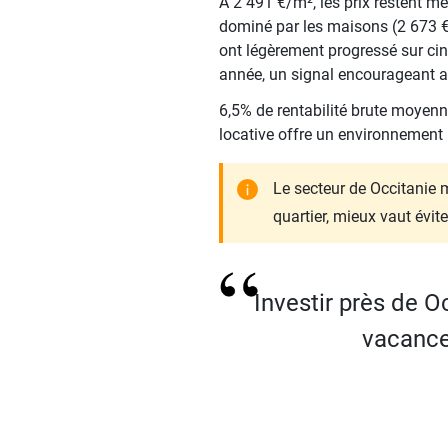
À 2 491 €/m², les prix restent me
dominé par les maisons (2 673 €
ont légèrement progressé sur cin
année, un signal encourageant ap
6,5% de rentabilité brute moyenne
locative offre un environnement 
Le secteur de Occitanie m
quartier, mieux vaut évite
Investir près de Oc
vacance 