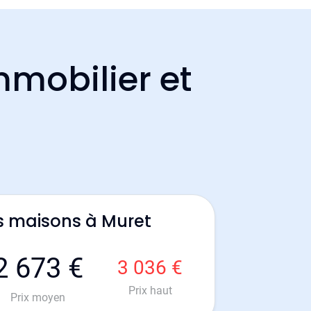
mmobilier et
s maisons à Muret
2 673 €
3 036 €
Prix haut
Prix moyen