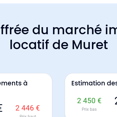
ffrée du marché i
locatif de Muret
ements à
Estimation de
2 450 €
€
2 446 €
Prix bas
Prix haut