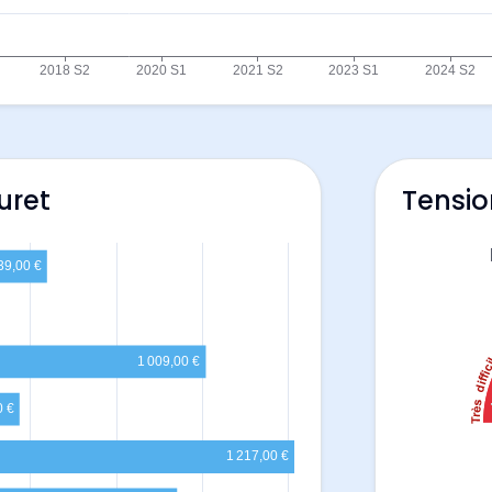
uret
Tensio