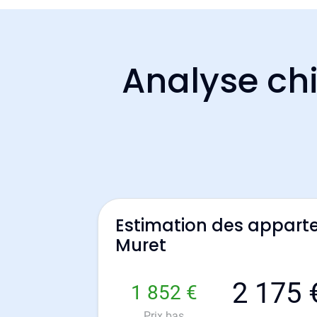
Analyse chi
Estimation des appart
Muret
2 175 
1 852 €
Prix bas