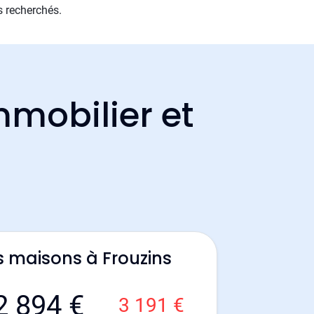
s recherchés.
mmobilier et
s maisons à Frouzins
2 894 €
3 191 €