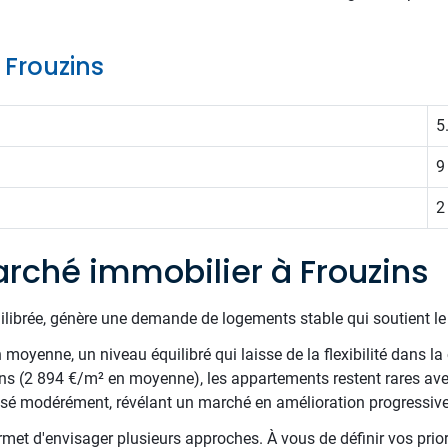
e Frouzins
5
9
2
rché immobilier à Frouzins
uilibrée, génère une demande de logements stable qui soutient l
oyenne, un niveau équilibré qui laisse de la flexibilité dans la 
ns (2 894 €/m² en moyenne), les appartements restent rares av
essé modérément, révélant un marché en amélioration progressiv
met d'envisager plusieurs approches. À vous de définir vos priori