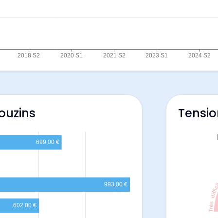
ouzins
Tensio