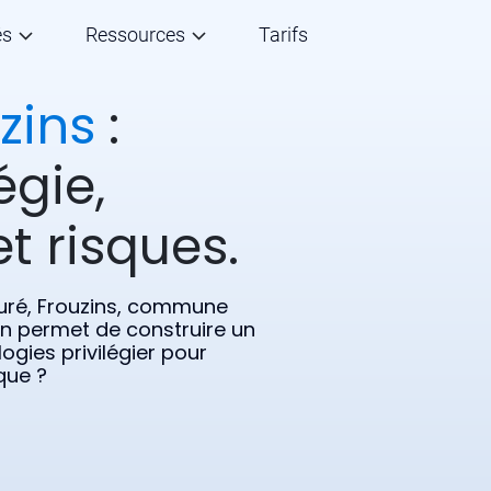
és
Ressources
Tarifs
zins
:
égie,
t risques.
uré, Frouzins, commune
in permet de construire un
logies privilégier pour
que ?