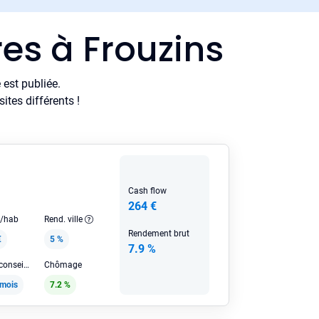
es à Frouzins
est publiée.
tes différents !
Cash flow
264 €
e/hab
Rend. ville
Rendement brut
€
5 %
7.9 %
Loyer HC conseillé
Chômage
/mois
7.2 %