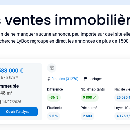
s ventes immobilièr
in de ne manquer aucune annonce, peu importe sur quel site elle 
cherche LyBox regroupe en direct les annonces de plus de 1500 si
583 000 €
 675 €/m²
Frouzins (31270)
seloger
Immeuble
Différence
Nb. d'habitants
Niv. de vi
348 m²
-36 %
9 808
25 080 
14/07/2026
Étudiants
Prix au m²
Ouvrir l'analyse
9.5 %
2 603
4 176 €