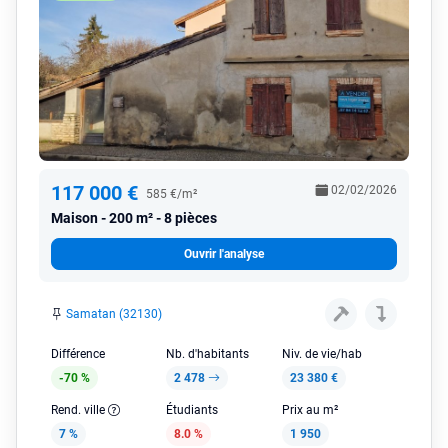
117 000 €
02/02/2026
585 €/m²
Maison
200 m² - 8 pièces
Ouvrir l'analyse
Samatan (32130)
Différence
Nb. d'habitants
Niv. de vie/hab
-70 %
2 478
23 380 €
Rend. ville
Étudiants
Prix au m²
7 %
8.0 %
1 950