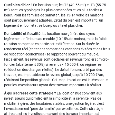
Quel bien cibler ?
En location nue, les T2 (40-55 m²) et T3 (55-75
m²) sont les typologies les plus demandées et les plus faciles à
louer. Pour les familles de Samatan, les T3-T4 voire les maisons
sont particulièrement adaptés. L'état du bien est important : un
logement en bon état se loue plus vite et plus cher.
Rentabilité et fiscalité.
La location nue génère des loyers
légèrement inférieurs au meublé (10-15% de moins), mais la faible
rotation compense en partie cette différence. Sur la durée, le
rendement réel (en tenant compte des vacances évitées et des frais
de relocation économisés) se rapproche souvent du meublé.
Fiscalement, les revenus sont déclarés en revenus fonciers : micro-
foncier (abattement 30%) si revenus < 15 000 €, ou régime réel
(déduction des charges réelles). Le déficit foncier, créé par des
travaux, est imputable sur le revenu global jusqu'à 10 700 €/an,
réduisant l'imposition globale. Cette optimisation est intéressante
pour les investisseurs ayant des travaux importants à réaliser.
À qui s'adresse cette stratégie ?
La location nue convient aux
investisseurs qui privilégient la simplicité et la sérénité. Pas de
mobilier à gérer, des locataires stables, une gestion légère : c'est
l'investissement "père de famille" par excellence. Cette stratégie
attire aussi les investisseurs ayant des travaux importants à