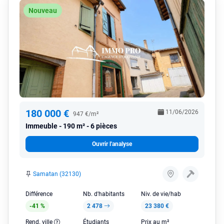
Nouveau
180 000 €
11/06/2026
947 €/m²
Immeuble
190 m² - 6 pièces
Ouvrir l'analyse
Samatan (32130)
Différence
Nb. d'habitants
Niv. de vie/hab
-41 %
2 478
23 380 €
Rend. ville
Étudiants
Prix au m²