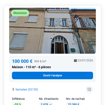
Nouveau
100 000 €
23/07/2026
909 €/m²
Maison
110 m² - 6 pièces
Ouvrir l'analyse
Samatan (32130)
Différence
Nb. d'habitants
Niv. de vie/hab
-53 %
2 478
23 380 €