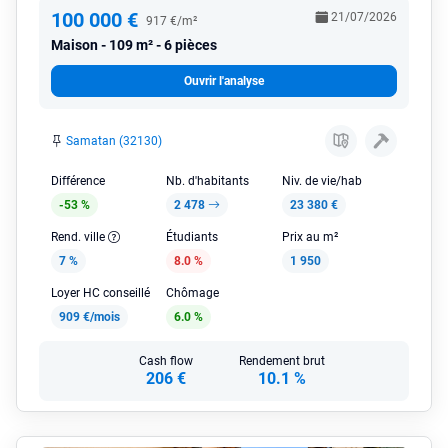
100 000 €
21/07/2026
917 €/m²
Maison
109 m² - 6 pièces
Ouvrir l'analyse
Samatan (32130)
Différence
Nb. d'habitants
Niv. de vie/hab
-53 %
2 478
23 380 €
Rend. ville
Étudiants
Prix au m²
7 %
8.0 %
1 950
Loyer HC conseillé
Chômage
909 €/mois
6.0 %
Cash flow
Rendement brut
206 €
10.1 %