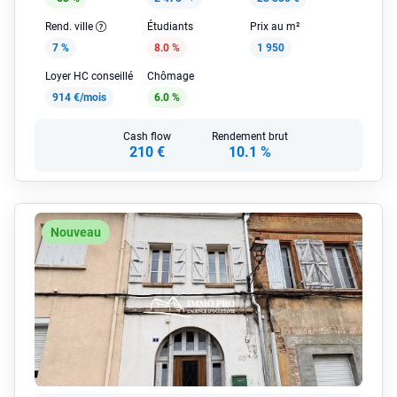
Rend. ville
Étudiants
Prix au m²
7 %
8.0 %
1 950
Loyer HC conseillé
Chômage
914 €/mois
6.0 %
Cash flow
Rendement brut
210 €
10.1 %
Nouveau