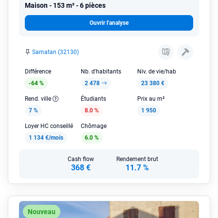
Maison
153 m² - 6 pièces
Ouvrir l'analyse
Samatan (32130)
Différence
Nb. d'habitants
Niv. de vie/hab
-64 %
2 478
23 380 €
Rend. ville
Étudiants
Prix au m²
7 %
8.0 %
1 950
Loyer HC conseillé
Chômage
1 134 €/mois
6.0 %
Cash flow
Rendement brut
368 €
11.7 %
Nouveau