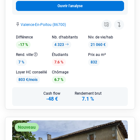
Ouvrir l'analyse
Valence-En-Poitou (86700)
Différence
Nb. d'habitants
Niv. de vie/hab
-17 %
4 323
21 060 €
Rend. ville
Étudiants
Prix au m²
7 %
7.6 %
832
Loyer HC conseillé
Chômage
803 €/mois
6.7 %
Cash flow
Rendement brut
-48 €
7.1 %
Nouveau