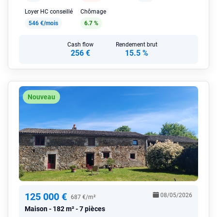
Loyer HC conseillé
Chômage
546 €/mois
6.7 %
Cash flow
Rendement brut
256 €
15.5 %
Nouveau
125 000 €
08/05/2026
687 €/m²
Maison
182 m² - 7 pièces