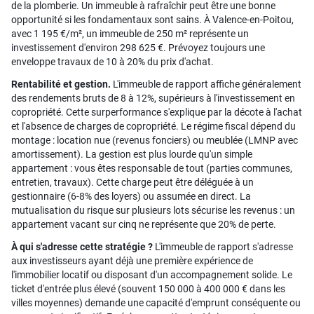
de la plomberie. Un immeuble à rafraîchir peut être une bonne
opportunité si les fondamentaux sont sains. À Valence-en-Poitou,
avec 1 195 €/m², un immeuble de 250 m² représente un
investissement d'environ 298 625 €. Prévoyez toujours une
enveloppe travaux de 10 à 20% du prix d'achat.
Rentabilité et gestion.
L'immeuble de rapport affiche généralement
des rendements bruts de 8 à 12%, supérieurs à l'investissement en
copropriété. Cette surperformance s'explique par la décote à l'achat
et l'absence de charges de copropriété. Le régime fiscal dépend du
montage : location nue (revenus fonciers) ou meublée (LMNP avec
amortissement). La gestion est plus lourde qu'un simple
appartement : vous êtes responsable de tout (parties communes,
entretien, travaux). Cette charge peut être déléguée à un
gestionnaire (6-8% des loyers) ou assumée en direct. La
mutualisation du risque sur plusieurs lots sécurise les revenus : un
appartement vacant sur cinq ne représente que 20% de perte.
À qui s'adresse cette stratégie ?
L'immeuble de rapport s'adresse
aux investisseurs ayant déjà une première expérience de
l'immobilier locatif ou disposant d'un accompagnement solide. Le
ticket d'entrée plus élevé (souvent 150 000 à 400 000 € dans les
villes moyennes) demande une capacité d'emprunt conséquente ou