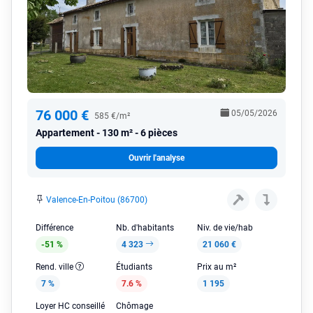
76 000 €
05/05/2026
585 €/m²
Appartement
130 m² - 6 pièces
Ouvrir l'analyse
Valence-En-Poitou (86700)
Différence
Nb. d'habitants
Niv. de vie/hab
-51 %
4 323
21 060 €
Rend. ville
Étudiants
Prix au m²
7 %
7.6 %
1 195
Loyer HC conseillé
Chômage