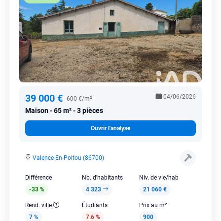
39 000 €
04/06/2026
600 €/m²
Maison
65 m² - 3 pièces
Ouvrir l'analyse
Valence-En-Poitou (86700)
Différence
Nb. d'habitants
Niv. de vie/hab
-33 %
4 323
21 060 €
Rend. ville
Étudiants
Prix au m²
7 %
7.6 %
900