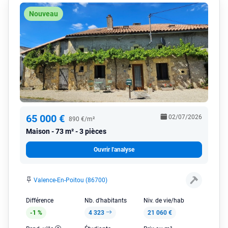
Nouveau
65 000 €
02/07/2026
890 €/m²
Maison
73 m² - 3 pièces
Ouvrir l'analyse
Valence-En-Poitou (86700)
Différence
Nb. d'habitants
Niv. de vie/hab
-1 %
4 323
21 060 €