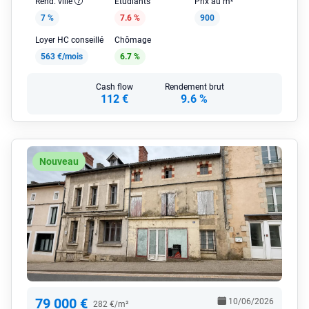
Rend. ville
Étudiants
Prix au m²
7 %
7.6 %
900
Loyer HC conseillé
Chômage
563 €/mois
6.7 %
Cash flow
Rendement brut
112 €
9.6 %
Nouveau
79 000 €
10/06/2026
282 €/m²