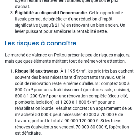
loyers restant relativement stables quel que soit le prix
d'achat.
Éligibilité au dispositif Denormandie.
Cette opportunité
fiscale permet de bénéficier d'une réduction d'impôt
significative (jusqu'à 21 %) en rénovant un bien ancien. Un
levier puissant pour améliorer la rentabilité nette.
Les risques à connaître
Le marché de Valence-en-Poitou présente peu de risques majeurs,
mais quelques éléments méritent tout de même votre attention.
Risque lié aux travaux.
À 1 195 €/m², les prix très bas cachent
souvent des biens nécessitant d'importants travaux. Or, le
coût de rénovation reste le même qu'ailleurs : comptez 500 à
800 €/m² pour un rafraîchissement (peintures, sols, cuisine),
800 à 1 200 €/m² pour une rénovation complète (électricité,
plomberie, isolation), et 1 200 à 1 800 €/m² pour une
réhabilitation lourde. Résultat concret : un appartement de 60
m² acheté 50 000 € peut nécessiter 40 000 à 70 000 € de
travaux, portant le total à 90 000-120 000 €. Si les biens
rénovés équivalents se vendent 70 000-80 000 €, l'opération
est déficitaire.