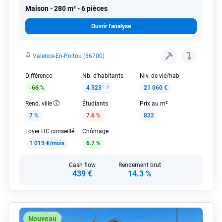
Maison
280 m² - 6 pièces
Ouvrir l'analyse
Valence-En-Poitou (86700)
Différence
Nb. d'habitants
Niv. de vie/hab
-66 %
4 323
21 060 €
Rend. ville
Étudiants
Prix au m²
7 %
7.6 %
832
Loyer HC conseillé
Chômage
1 019 €/mois
6.7 %
Cash flow
Rendement brut
439 €
14.3 %
Nouveau