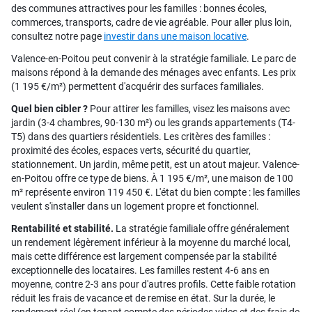
des communes attractives pour les familles : bonnes écoles,
commerces, transports, cadre de vie agréable. Pour aller plus loin,
consultez notre page
investir dans une maison locative
.
Valence-en-Poitou peut convenir à la stratégie familiale. Le parc de
maisons répond à la demande des ménages avec enfants. Les prix
(1 195 €/m²) permettent d'acquérir des surfaces familiales.
Quel bien cibler ?
Pour attirer les familles, visez les maisons avec
jardin (3-4 chambres, 90-130 m²) ou les grands appartements (T4-
T5) dans des quartiers résidentiels. Les critères des familles :
proximité des écoles, espaces verts, sécurité du quartier,
stationnement. Un jardin, même petit, est un atout majeur. Valence-
en-Poitou offre ce type de biens. À 1 195 €/m², une maison de 100
m² représente environ 119 450 €. L'état du bien compte : les familles
veulent s'installer dans un logement propre et fonctionnel.
Rentabilité et stabilité.
La stratégie familiale offre généralement
un rendement légèrement inférieur à la moyenne du marché local,
mais cette différence est largement compensée par la stabilité
exceptionnelle des locataires. Les familles restent 4-6 ans en
moyenne, contre 2-3 ans pour d'autres profils. Cette faible rotation
réduit les frais de vacance et de remise en état. Sur la durée, le
rendement réel (en tenant compte des périodes vides et des frais de