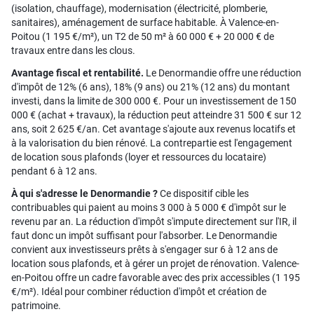
(isolation, chauffage), modernisation (électricité, plomberie,
sanitaires), aménagement de surface habitable. À Valence-en-
Poitou (1 195 €/m²), un T2 de 50 m² à 60 000 € + 20 000 € de
travaux entre dans les clous.
Avantage fiscal et rentabilité.
Le Denormandie offre une réduction
d'impôt de 12% (6 ans), 18% (9 ans) ou 21% (12 ans) du montant
investi, dans la limite de 300 000 €. Pour un investissement de 150
000 € (achat + travaux), la réduction peut atteindre 31 500 € sur 12
ans, soit 2 625 €/an. Cet avantage s'ajoute aux revenus locatifs et
à la valorisation du bien rénové. La contrepartie est l'engagement
de location sous plafonds (loyer et ressources du locataire)
pendant 6 à 12 ans.
À qui s'adresse le Denormandie ?
Ce dispositif cible les
contribuables qui paient au moins 3 000 à 5 000 € d'impôt sur le
revenu par an. La réduction d'impôt s'impute directement sur l'IR, il
faut donc un impôt suffisant pour l'absorber. Le Denormandie
convient aux investisseurs prêts à s'engager sur 6 à 12 ans de
location sous plafonds, et à gérer un projet de rénovation. Valence-
en-Poitou offre un cadre favorable avec des prix accessibles (1 195
€/m²). Idéal pour combiner réduction d'impôt et création de
patrimoine.