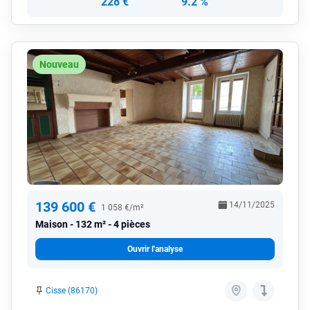
228 €
9.2 %
Nouveau
139 600 €
14/11/2025
1 058 €/m²
Maison
132 m² - 4 pièces
Ouvrir l'analyse
Cisse (86170)