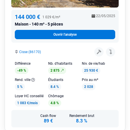
144 000 €
22/05/2025
1 029 €/m²
Maison
140 m² - 5 pièces
Ouvrir l'analyse
Cisse (86170)
Différence
Nb. d'habitants
Niv. de vie/hab
-49 %
2 875
25 930 €
Rend. ville
Étudiants
Prix au m²
5 %
8.4 %
2 028
Loyer HC conseillé
Chômage
1 083 €/mois
4.8 %
Cash flow
Rendement brut
89 €
8.3 %