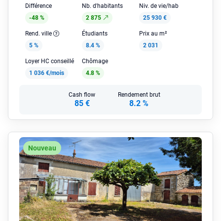
Différence
Nb. d'habitants
Niv. de vie/hab
-48 %
2 875
25 930 €
Rend. ville
Étudiants
Prix au m²
5 %
8.4 %
2 031
Loyer HC conseillé
Chômage
1 036 €/mois
4.8 %
Cash flow
Rendement brut
85 €
8.2 %
Nouveau