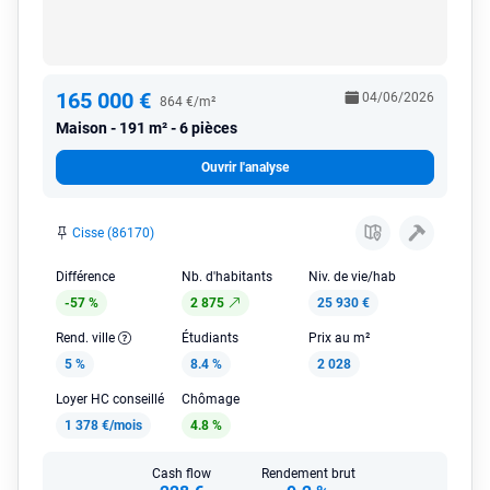
165 000 €
04/06/2026
864 €/m²
Maison
191 m² - 6 pièces
Ouvrir l'analyse
Cisse (86170)
Différence
Nb. d'habitants
Niv. de vie/hab
-57 %
2 875
25 930 €
Rend. ville
Étudiants
Prix au m²
5 %
8.4 %
2 028
Loyer HC conseillé
Chômage
1 378 €/mois
4.8 %
Cash flow
Rendement brut