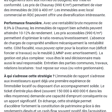
les logements sont aux normes ou budgétez leur mise en
conformité. Les prix de Chaunay (990 €/m²) permettent de viser
des immeubles de 200 à 400 m². Les immeubles avec local
commercial en RDC peuvent offrir une diversification intéressante.
Performance financière.
Avec une rentabilité brute moyenne de
8,9% à Chaunay, les immeubles de rapport bien achetés peuvent
atteindre 10-12% de rendement. Les prix accessibles (990 €/m²)
permettent d'optimiser le ratio revenus/investissement. L'absence
de charges de copropriété améliore mécaniquement la rentabilité
nette. Côté fiscalité, vous pouvez opter pour la location nue (déficit
foncier si travaux) ou le meublé (LMNP avec amortissement). La
gestion est plus complexe : vous êtes le seul décisionnaire mais
aussi le seul responsable. Entretien des parties communes, travaux,
relations locataires : tout repose sur vous (ou votre gestionnaire).
À qui s'adresse cette stratégie ?
L'immeuble de rapport s'adresse
aux investisseurs ayant déjà une première expérience de
l'immobilier locatif ou disposant d'un accompagnement solide. Le
ticket d'entrée plus élevé (souvent 150 000 à 400 000 € dans les
villes moyennes) demande une capacité d'emprunt conséquente ou
un apport significatif. En échange, cette stratégie permet
d'accélérer fortement la constitution de patrimoine grâce à des
rendements élevés et un cash-flow souvent positif dès l'acquisition.