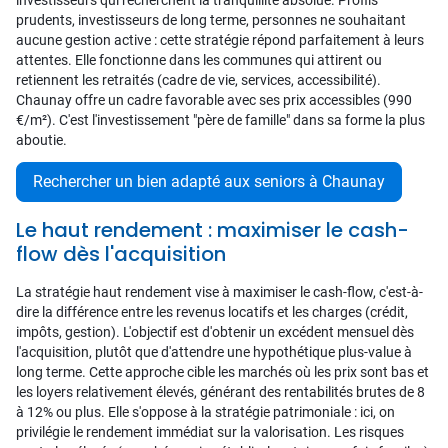
investisseurs qui recherchent la tranquillité absolue. Profils
prudents, investisseurs de long terme, personnes ne souhaitant
aucune gestion active : cette stratégie répond parfaitement à leurs
attentes. Elle fonctionne dans les communes qui attirent ou
retiennent les retraités (cadre de vie, services, accessibilité).
Chaunay offre un cadre favorable avec ses prix accessibles (990
€/m²). C'est l'investissement "père de famille" dans sa forme la plus
aboutie.
Rechercher un bien adapté aux seniors à Chaunay
Le haut rendement : maximiser le cash-
flow dès l'acquisition
La stratégie haut rendement vise à maximiser le cash-flow, c'est-à-
dire la différence entre les revenus locatifs et les charges (crédit,
impôts, gestion). L'objectif est d'obtenir un excédent mensuel dès
l'acquisition, plutôt que d'attendre une hypothétique plus-value à
long terme. Cette approche cible les marchés où les prix sont bas et
les loyers relativement élevés, générant des rentabilités brutes de 8
à 12% ou plus. Elle s'oppose à la stratégie patrimoniale : ici, on
privilégie le rendement immédiat sur la valorisation. Les risques