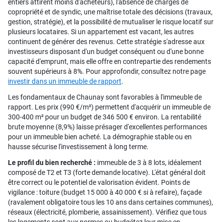
entiers attirent moins d'acheteurs), l'absence de charges de
copropriété et de syndic, une maîtrise totale des décisions (travaux,
gestion, stratégie), et la possibilité de mutualiser le risque locatif sur
plusieurs locataires. Si un appartement est vacant, les autres
continuent de générer des revenus. Cette stratégie s'adresse aux
investisseurs disposant d'un budget conséquent ou d'une bonne
capacité d'emprunt, mais elle offre en contrepartie des rendements
souvent supérieurs à 8%. Pour approfondir, consultez notre page
investir dans un immeuble de rapport
.
Les fondamentaux de Chaunay sont favorables à l'immeuble de
rapport. Les prix (990 €/m²) permettent d'acquérir un immeuble de
300-400 m² pour un budget de 346 500 € environ. La rentabilité
brute moyenne (8,9%) laisse présager d'excellentes performances
pour un immeuble bien acheté. La démographie stable ou en
hausse sécurise l'investissement à long terme.
Le profil du bien recherché :
immeuble de 3 à 8 lots, idéalement
composé de T2 et T3 (forte demande locative). L'état général doit
être correct ou le potentiel de valorisation évident. Points de
vigilance : toiture (budget 15 000 à 40 000 € si à refaire), façade
(ravalement obligatoire tous les 10 ans dans certaines communes),
réseaux (électricité, plomberie, assainissement). Vérifiez que tous