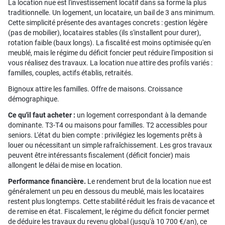
La location nue est l'investissement locatif dans sa forme la plus
traditionnelle. Un logement, un locataire, un bail de 3 ans minimum.
Cette simplicité présente des avantages concrets : gestion légère
(pas de mobilier), locataires stables (ils s'installent pour durer),
rotation faible (baux longs). La fiscalité est moins optimisée qu'en
meublé, mais le régime du déficit foncier peut réduire l'imposition si
vous réalisez des travaux. La location nue attire des profils variés :
familles, couples, actifs établis, retraités.
Bignoux attire les familles. Offre de maisons. Croissance
démographique.
Ce qu'il faut acheter :
un logement correspondant à la demande
dominante. T3-T4 ou maisons pour familles. T2 accessibles pour
seniors. L'état du bien compte : privilégiez les logements prêts à
louer ou nécessitant un simple rafraîchissement. Les gros travaux
peuvent être intéressants fiscalement (déficit foncier) mais
allongent le délai de mise en location.
Performance financière.
Le rendement brut de la location nue est
généralement un peu en dessous du meublé, mais les locataires
restent plus longtemps. Cette stabilité réduit les frais de vacance et
de remise en état. Fiscalement, le régime du déficit foncier permet
de déduire les travaux du revenu global (jusqu'à 10 700 €/an), ce