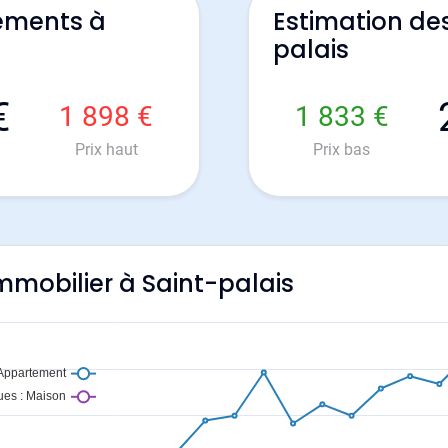
ements à
Estimation de
palais
€
1 898 €
1 833 €
Prix haut
Prix bas
immobilier à Saint-palais