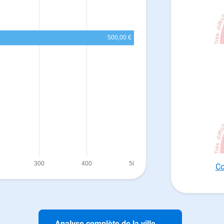
Co
Analyse complète de la ville
→