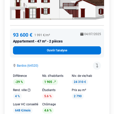
93 600 €
04/07/2025
1 991 €/m²
Appartement
47 m² - 2 pièces
Ouvrir l'analyse
Bardos (64520)
Différence
Nb. d'habitants
Niv. de vie/hab
-29 %
1 905
24 310 €
Rend. ville
Étudiants
Prix au m²
4 %
5.6 %
2 790
Loyer HC conseillé
Chômage
648 €/mois
4.6 %