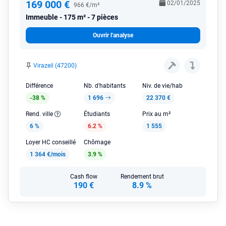
169 000 €
02/01/2025
966 €/m²
Immeuble
175 m² - 7 pièces
Ouvrir l'analyse
Virazeil (47200)
Différence
Nb. d'habitants
Niv. de vie/hab
-38 %
1 696
22 370 €
Rend. ville
Étudiants
Prix au m²
6 %
6.2 %
1 555
Loyer HC conseillé
Chômage
1 364 €/mois
3.9 %
Cash flow
Rendement brut
190 €
8.9 %