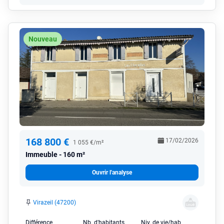
Nouveau
168 800 €
17/02/2026
1 055 €/m²
Immeuble
160 m²
Ouvrir l'analyse
Virazeil (47200)
Différence
Nb. d'habitants
Niv. de vie/hab