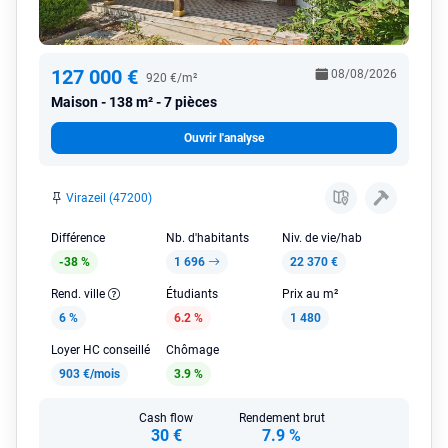
127 000 €
08/08/2026
920 €/m²
Maison
138 m² - 7 pièces
Ouvrir l'analyse
Virazeil (47200)
Différence
Nb. d'habitants
Niv. de vie/hab
-38 %
1 696
22 370 €
Rend. ville
Étudiants
Prix au m²
6 %
6.2 %
1 480
Loyer HC conseillé
Chômage
903 €/mois
3.9 %
Cash flow
Rendement brut
30 €
7.9 %