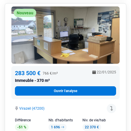
Nouveau
283 500 €
22/01/2025
766 €/m²
Immeuble
370 m²
Ouvrir l'analyse
Virazeil (47200)
Différence
Nb. d'habitants
Niv. de vie/hab
-51 %
1 696
22 370 €