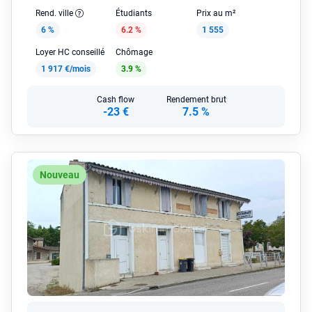
Rend. ville
Étudiants
Prix au m²
6 %
6.2 %
1 555
Loyer HC conseillé
Chômage
1 917 €/mois
3.9 %
Cash flow
Rendement brut
-23 €
7.5 %
Nouveau