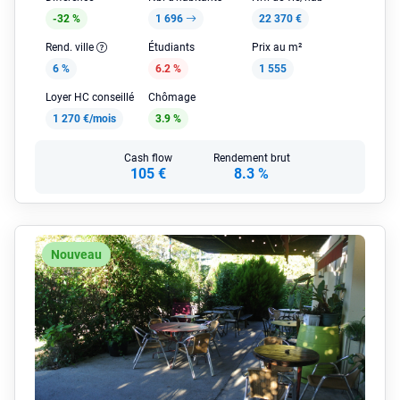
-32 %
1 696
22 370 €
Rend. ville
Étudiants
Prix au m²
6 %
6.2 %
1 555
Loyer HC conseillé
Chômage
1 270 €/mois
3.9 %
Cash flow
Rendement brut
105 €
8.3 %
Nouveau