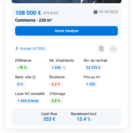
108 000 €
15/10/2025
470 €/m²
Commerce
230 m²
Ouvrir l'analyse
Virazeil (47200)
Différence
Nb. d'habitants
Niv. de vie/hab
-70 %
1 696
22 370 €
Rend. ville
Étudiants
Prix au m²
6 %
6.2 %
1 555
Loyer HC conseillé
Chômage
1 305 €/mois
3.9 %
Cash flow
Rendement brut
553 €
13.4 %