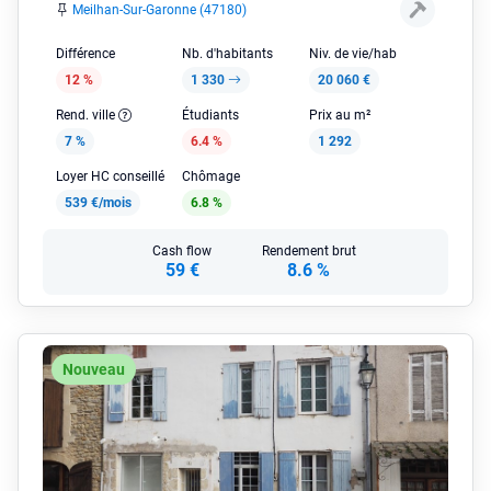
Meilhan-Sur-Garonne (47180)
Différence
Nb. d'habitants
Niv. de vie/hab
12 %
1 330
20 060 €
Rend. ville
Étudiants
Prix au m²
7 %
6.4 %
1 292
Loyer HC conseillé
Chômage
539 €/mois
6.8 %
Cash flow
Rendement brut
59 €
8.6 %
Nouveau