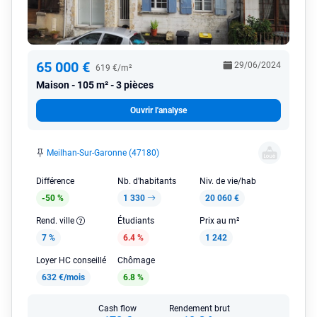
65 000 €
29/06/2024
619 €/m²
Maison
105 m² - 3 pièces
Ouvrir l'analyse
Meilhan-Sur-Garonne (47180)
Différence
Nb. d'habitants
Niv. de vie/hab
-50 %
1 330
20 060 €
Rend. ville
Étudiants
Prix au m²
7 %
6.4 %
1 242
Loyer HC conseillé
Chômage
632 €/mois
6.8 %
Cash flow
Rendement brut