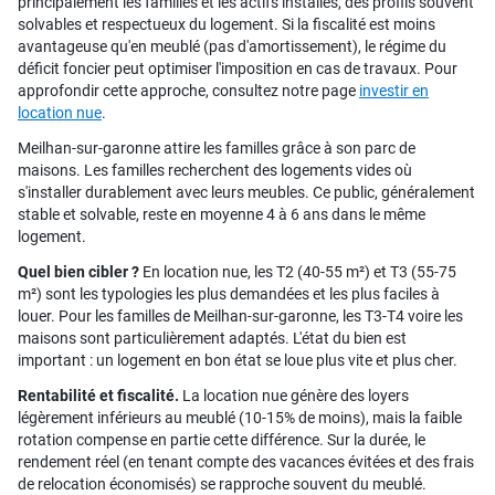
principalement les familles et les actifs installés, des profils souvent
solvables et respectueux du logement. Si la fiscalité est moins
avantageuse qu'en meublé (pas d'amortissement), le régime du
déficit foncier peut optimiser l'imposition en cas de travaux. Pour
approfondir cette approche, consultez notre page
investir en
location nue
.
Meilhan-sur-garonne attire les familles grâce à son parc de
maisons. Les familles recherchent des logements vides où
s'installer durablement avec leurs meubles. Ce public, généralement
stable et solvable, reste en moyenne 4 à 6 ans dans le même
logement.
Quel bien cibler ?
En location nue, les T2 (40-55 m²) et T3 (55-75
m²) sont les typologies les plus demandées et les plus faciles à
louer. Pour les familles de Meilhan-sur-garonne, les T3-T4 voire les
maisons sont particulièrement adaptés. L'état du bien est
important : un logement en bon état se loue plus vite et plus cher.
Rentabilité et fiscalité.
La location nue génère des loyers
légèrement inférieurs au meublé (10-15% de moins), mais la faible
rotation compense en partie cette différence. Sur la durée, le
rendement réel (en tenant compte des vacances évitées et des frais
de relocation économisés) se rapproche souvent du meublé.