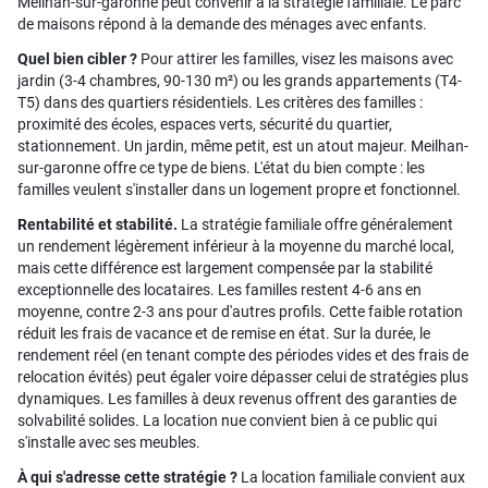
Meilhan-sur-garonne peut convenir à la stratégie familiale. Le parc
de maisons répond à la demande des ménages avec enfants.
Quel bien cibler ?
Pour attirer les familles, visez les maisons avec
jardin (3-4 chambres, 90-130 m²) ou les grands appartements (T4-
T5) dans des quartiers résidentiels. Les critères des familles :
proximité des écoles, espaces verts, sécurité du quartier,
stationnement. Un jardin, même petit, est un atout majeur. Meilhan-
sur-garonne offre ce type de biens. L'état du bien compte : les
familles veulent s'installer dans un logement propre et fonctionnel.
Rentabilité et stabilité.
La stratégie familiale offre généralement
un rendement légèrement inférieur à la moyenne du marché local,
mais cette différence est largement compensée par la stabilité
exceptionnelle des locataires. Les familles restent 4-6 ans en
moyenne, contre 2-3 ans pour d'autres profils. Cette faible rotation
réduit les frais de vacance et de remise en état. Sur la durée, le
rendement réel (en tenant compte des périodes vides et des frais de
relocation évités) peut égaler voire dépasser celui de stratégies plus
dynamiques. Les familles à deux revenus offrent des garanties de
solvabilité solides. La location nue convient bien à ce public qui
s'installe avec ses meubles.
À qui s'adresse cette stratégie ?
La location familiale convient aux