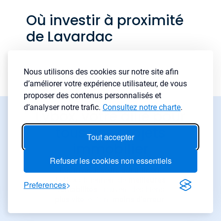
Où investir à proximité
de Lavardac
Nous utilisons des cookies sur notre site afin
d’améliorer votre expérience utilisateur, de vous
proposer des contenus personnalisés et
d’analyser notre trafic.
Consultez notre charte
.
Lybox, votre allié pour
tous vos projets
Tout accepter
immobilier
Refuser les cookies non essentiels
Les investisseurs qui utilisent
LyBox obtiennent de
meilleures
Preferences
rentabilités
, trouvent des biens
plus vite
, et font
moins d’erreur
.