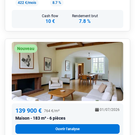
422 €/mois
8.7 %
Cash flow
Rendement brut
10 €
7.8 %
Nouveau
139 900 €
01/07/2026
764 €/m²
Maison
183 m² - 6 pièces
Ouvrir l'analyse