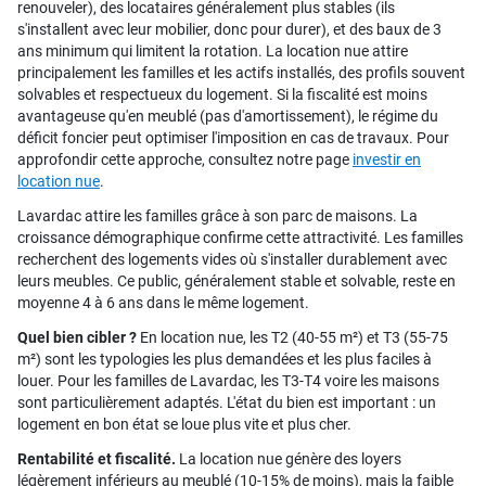
renouveler), des locataires généralement plus stables (ils
s'installent avec leur mobilier, donc pour durer), et des baux de 3
ans minimum qui limitent la rotation. La location nue attire
principalement les familles et les actifs installés, des profils souvent
solvables et respectueux du logement. Si la fiscalité est moins
avantageuse qu'en meublé (pas d'amortissement), le régime du
déficit foncier peut optimiser l'imposition en cas de travaux. Pour
approfondir cette approche, consultez notre page
investir en
location nue
.
Lavardac attire les familles grâce à son parc de maisons. La
croissance démographique confirme cette attractivité. Les familles
recherchent des logements vides où s'installer durablement avec
leurs meubles. Ce public, généralement stable et solvable, reste en
moyenne 4 à 6 ans dans le même logement.
Quel bien cibler ?
En location nue, les T2 (40-55 m²) et T3 (55-75
m²) sont les typologies les plus demandées et les plus faciles à
louer. Pour les familles de Lavardac, les T3-T4 voire les maisons
sont particulièrement adaptés. L'état du bien est important : un
logement en bon état se loue plus vite et plus cher.
Rentabilité et fiscalité.
La location nue génère des loyers
légèrement inférieurs au meublé (10-15% de moins), mais la faible