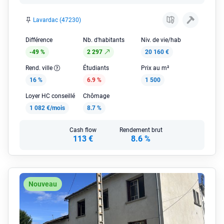
Lavardac (47230)
Différence
Nb. d'habitants
Niv. de vie/hab
-49 %
2 297
20 160 €
Rend. ville
Étudiants
Prix au m²
16 %
6.9 %
1 500
Loyer HC conseillé
Chômage
1 082 €/mois
8.7 %
Cash flow
Rendement brut
113 €
8.6 %
Nouveau