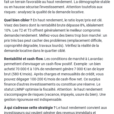
fait un terrain favorable au haut rendement. La démographie stable
ou en hausse sécurise l'investissement. Attention toutefois aux
risques : analysez la qualité de la demande locative.
Quel bien cibler ?
En haut rendement, le ratio loyer/prix est clé.
Visez des biens dont la rentabilité brute dépasse 8%, idéalement
10%. Les T2 et T3 offrent généralement le meilleur compromis
demande/rendement. Méfiez-vous des biens trop bon marché : un
prix très bas peut cacher des problèmes (emplacement difficile,
copropriété dégradée, travaux lourds). Vérifiez la réalité de la
demande locative dans le quartier ciblé.
Rentabilité et cash-flow.
Les conditions de marché à Lavardac
permettent d'envisager un cash-flow positif. Exemple : un bien
acheté 70 000 € à 10% de rendement génère 7 000 €/an de loyer
brut (580 €/mois). Après charges et mensualités de crédit, vous
pouvez dégager 100-200 €/mois de cash-flow net. Ce surplus
finance d'autres investissements ou constitue une réserve. Le
statut LMNP optimise la fiscalité. Attention : le haut rendement
s'accompagne de risques (vacance, impayés, usure du bien). Une
gestion rigoureuse est indispensable.
À qui s'adresse cette stratégie ?
Le haut rendement convient aux
investisseurs qui veulent générer des revenus immédiats et