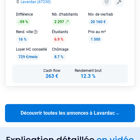
Lavardac (47230)
Différence
Nb. d'habitants
Niv. de vie/hab
-59 %
2 297
20 160 €
Rend. ville
Étudiants
Prix au m²
16 %
6.9 %
1 500
Loyer HC conseillé
Chômage
729 €/mois
8.7 %
Cash flow
Rendement brut
263 €
12.3 %
Découvrir toutes les annonces à Lavardac
→