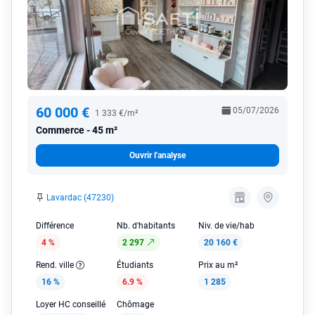
60 000 €
05/07/2026
1 333 €/m²
Commerce
45 m²
Ouvrir l'analyse
Lavardac (47230)
Différence
Nb. d'habitants
Niv. de vie/hab
4 %
2 297
20 160 €
Rend. ville
Étudiants
Prix au m²
16 %
6.9 %
1 285
Loyer HC conseillé
Chômage