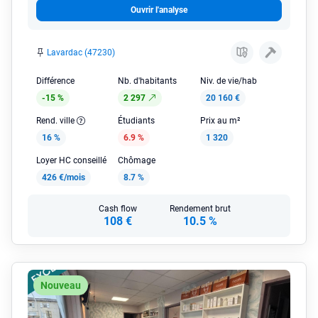
Ouvrir l'analyse
Lavardac (47230)
Différence
Nb. d'habitants
Niv. de vie/hab
-15 %
2 297
20 160 €
Rend. ville
Étudiants
Prix au m²
16 %
6.9 %
1 320
Loyer HC conseillé
Chômage
426 €/mois
8.7 %
Cash flow
Rendement brut
108 €
10.5 %
Nouveau