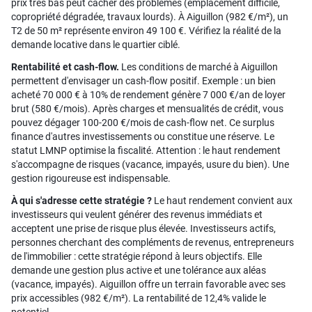
prix très bas peut cacher des problèmes (emplacement difficile,
copropriété dégradée, travaux lourds). À Aiguillon (982 €/m²), un
T2 de 50 m² représente environ 49 100 €. Vérifiez la réalité de la
demande locative dans le quartier ciblé.
Rentabilité et cash-flow.
Les conditions de marché à Aiguillon
permettent d'envisager un cash-flow positif. Exemple : un bien
acheté 70 000 € à 10% de rendement génère 7 000 €/an de loyer
brut (580 €/mois). Après charges et mensualités de crédit, vous
pouvez dégager 100-200 €/mois de cash-flow net. Ce surplus
finance d'autres investissements ou constitue une réserve. Le
statut LMNP optimise la fiscalité. Attention : le haut rendement
s'accompagne de risques (vacance, impayés, usure du bien). Une
gestion rigoureuse est indispensable.
À qui s'adresse cette stratégie ?
Le haut rendement convient aux
investisseurs qui veulent générer des revenus immédiats et
acceptent une prise de risque plus élevée. Investisseurs actifs,
personnes cherchant des compléments de revenus, entrepreneurs
de l'immobilier : cette stratégie répond à leurs objectifs. Elle
demande une gestion plus active et une tolérance aux aléas
(vacance, impayés). Aiguillon offre un terrain favorable avec ses
prix accessibles (982 €/m²). La rentabilité de 12,4% valide le