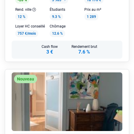
-26 %
3 983
18 170 €
Rend. ville
Étudiants
Prix au m²
12 %
9.3 %
1 289
Loyer HC conseillé
Chômage
757 €/mois
12.6 %
Cash flow
Rendement brut
3 €
7.6 %
Nouveau