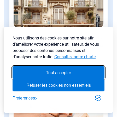
Acheter un immeuble de rapport
Nous utilisons des cookies sur notre site afin
d’améliorer votre expérience utilisateur, de vous
Comprenez les avantages, les risques et les étapes pour
proposer des contenus personnalisés et
investir dans un immeuble entier et construire un
patrimoine à haut rendement.
d’analyser notre trafic.
Consultez notre charte
.
Lire l'article
→
Tout accepter
Refuser les cookies non essentiels
Preferences