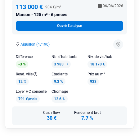
113 000 €
06/06/2026
904 €/m²
Maison
125 m² - 6 pièces
Ouvrir l'analyse
Aiguillon (47190)
Différence
Nb. d'habitants
Niv. de vie/hab
-3 %
3 983
18 170 €
Rend. ville
Étudiants
Prix au m²
12 %
9.3 %
933
Loyer HC conseillé
Chômage
791 €/mois
12.6 %
Cash flow
Rendement brut
30 €
7.7 %