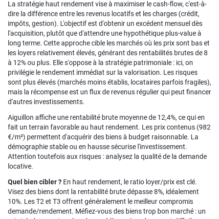
La stratégie haut rendement vise à maximiser le cash-flow, c'est-à-
dire la différence entre les revenus locatifs et les charges (crédit,
impôts, gestion). L'objectif est d'obtenir un excédent mensuel dès
l'acquisition, plutôt que d'attendre une hypothétique plus-value à
long terme. Cette approche cible les marchés où les prix sont bas et
les loyers relativement élevés, générant des rentabilités brutes de 8
à 12% ou plus. Elle s'oppose à la stratégie patrimoniale : ici, on
privilégie le rendement immédiat sur la valorisation. Les risques
sont plus élevés (marchés moins établis, locataires parfois fragiles),
mais la récompense est un flux de revenus régulier qui peut financer
d'autres investissements.
Aiguillon affiche une rentabilité brute moyenne de 12,4%, ce qui en
fait un terrain favorable au haut rendement. Les prix contenus (982
€/m²) permettent d'acquérir des biens à budget raisonnable. La
démographie stable ou en hausse sécurise l'investissement.
Attention toutefois aux risques : analysez la qualité de la demande
locative.
Quel bien cibler ?
En haut rendement, le ratio loyer/prix est clé.
Visez des biens dont la rentabilité brute dépasse 8%, idéalement
10%. Les T2 et T3 offrent généralement le meilleur compromis
demande/rendement. Méfiez-vous des biens trop bon marché : un