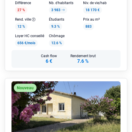
Différence
Nb. d'habitants
Niv. de vie/hab
27 %
3 983
18 170 €
Rend. ville
Étudiants
Prix au m²
12 %
9.3 %
883
Loyer HC conseillé
Chômage
656 €/mois
12.6 %
Cash flow
Rendement brut
6 €
7.6 %
Nouveau