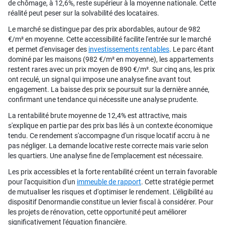
de chômage, à 12,6%, reste supérieur à la moyenne nationale. Cette
réalité peut peser sur la solvabilité des locataires.
Le marché se distingue par des prix abordables, autour de 982
€/m² en moyenne. Cette accessibilité facilite l'entrée sur le marché
et permet d'envisager des
investissements rentables
. Le parc étant
dominé par les maisons (982 €/m² en moyenne), les appartements
restent rares avec un prix moyen de 890 €/m². Sur cinq ans, les prix
ont reculé, un signal qui impose une analyse fine avant tout
engagement. La baisse des prix se poursuit sur la dernière année,
confirmant une tendance qui nécessite une analyse prudente.
La rentabilité brute moyenne de 12,4% est attractive, mais
s'explique en partie par des prix bas liés à un contexte économique
tendu. Ce rendement s'accompagne d'un risque locatif accru à ne
pas négliger. La demande locative reste correcte mais varie selon
les quartiers. Une analyse fine de l'emplacement est nécessaire.
Les prix accessibles et la forte rentabilité créent un terrain favorable
pour l'acquisition d'un
immeuble de rapport
. Cette stratégie permet
de mutualiser les risques et d'optimiser le rendement. L'éligibilité au
dispositif Denormandie constitue un levier fiscal à considérer. Pour
les projets de rénovation, cette opportunité peut améliorer
significativement l'équation financière.