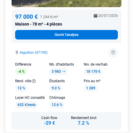
97 000 €
20/07/2026
1 244 €/m²
Maison
78 m² - 4 pièces
Ouvrir l'analyse
Aiguillon (47190)
Différence
Nb. d'habitants
Niv. de vie/hab
-4 %
3 983
18 170 €
Rend. ville
Étudiants
Prix au m²
12 %
9.3 %
1 289
Loyer HC conseillé
Chômage
632 €/mois
12.6 %
Cash flow
Rendement brut
-29 €
7.2 %