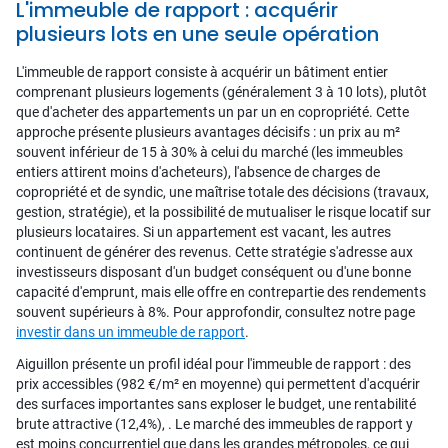
L'immeuble de rapport : acquérir
plusieurs lots en une seule opération
L'immeuble de rapport consiste à acquérir un bâtiment entier
comprenant plusieurs logements (généralement 3 à 10 lots), plutôt
que d'acheter des appartements un par un en copropriété. Cette
approche présente plusieurs avantages décisifs : un prix au m²
souvent inférieur de 15 à 30% à celui du marché (les immeubles
entiers attirent moins d'acheteurs), l'absence de charges de
copropriété et de syndic, une maîtrise totale des décisions (travaux,
gestion, stratégie), et la possibilité de mutualiser le risque locatif sur
plusieurs locataires. Si un appartement est vacant, les autres
continuent de générer des revenus. Cette stratégie s'adresse aux
investisseurs disposant d'un budget conséquent ou d'une bonne
capacité d'emprunt, mais elle offre en contrepartie des rendements
souvent supérieurs à 8%. Pour approfondir, consultez notre page
investir dans un immeuble de rapport
.
Aiguillon présente un profil idéal pour l'immeuble de rapport : des
prix accessibles (982 €/m² en moyenne) qui permettent d'acquérir
des surfaces importantes sans exploser le budget, une rentabilité
brute attractive (12,4%), . Le marché des immeubles de rapport y
est moins concurrentiel que dans les grandes métropoles, ce qui