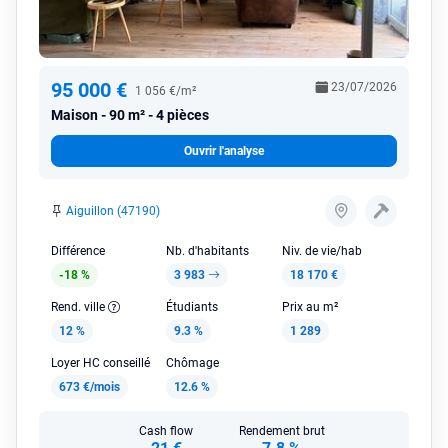
95 000 €
23/07/2026
1 056 €/m²
Maison
90 m² - 4 pièces
Ouvrir l'analyse
Aiguillon (47190)
Différence
Nb. d'habitants
Niv. de vie/hab
-18 %
3 983
18 170 €
Rend. ville
Étudiants
Prix au m²
12 %
9.3 %
1 289
Loyer HC conseillé
Chômage
673 €/mois
12.6 %
Cash flow
Rendement brut