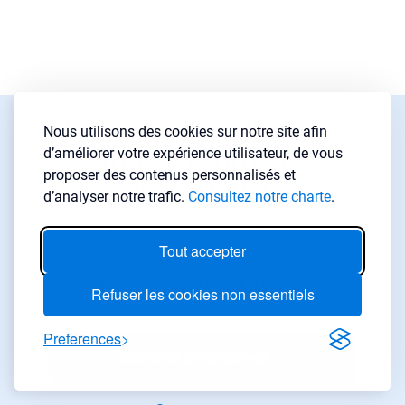
Lybox, votre allié pour
Nous utilisons des cookies sur notre site afin
d’améliorer votre expérience utilisateur, de vous
tous vos projets
proposer des contenus personnalisés et
immobilier
d’analyser notre trafic.
Consultez notre charte
.
Les investisseurs qui utilisent
LyBox obtiennent de
meilleures
Tout accepter
rentabilités
, trouvent des biens
plus vite
, et font
moins d’erreur
.
Refuser les cookies non essentiels
Preferences
Démarrer gratuitement
→