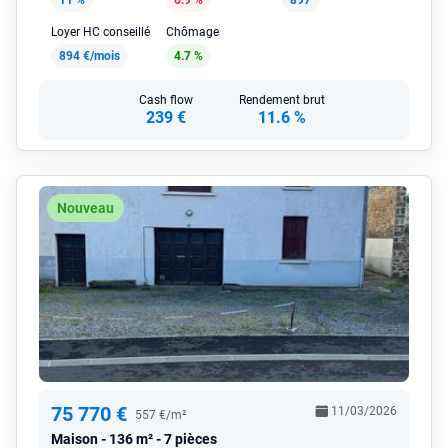
11 %
6.9 %
897
Loyer HC conseillé
Chômage
894 €/mois
4.7 %
Cash flow
Rendement brut
239 €
11.6 %
Nouveau
75 770 €
11/03/2026
557 €/m²
Maison
136 m² - 7 pièces