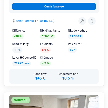
Ouvrir l'analyse
Saint-Pardoux-Le-Lac (87140)
Différence
Nb. d'habitants
Niv. de vie/hab
-38 %
1 364
21 330 €
Rend. ville
Étudiants
Prix au m²
11 %
6.9 %
897
Loyer HC conseillé
Chômage
722 €/mois
4.7 %
Cash flow
Rendement brut
145 €
10.5 %
Nouveau