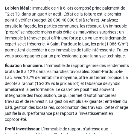
Le bien idéal :
immeuble de 4 à 6 lots composé principalement de
T2 et T3, dans un quartier actif. L'état de la toiture est le premier
point à vérifier (budget 20 000-40 000 € si à refaire). Analysez
ensuite la façade, les parties communes, les réseaux. Un immeuble
"propre" se négocie moins mais évite les mauvaises surprises ; un
immeuble à rénover peut offrir une forte plus-value mais demande
expertise et trésorerie. À Saint-Pardoux-le-Lac, les prix (1 086 €/m²)
permettent d'accéder à des immeubles de taille intéressante. Faites-
vous accompagner par un professionnel pour l'analyse technique.
Équation financière.
L'immeuble de rapport génère des rendements
bruts de 8 à 12% dans les marchés favorables. Saint-Pardoux-le-
Lac, avec 10,7% de rentabilité moyenne, offre un terrain propice. La
décote à l'achat (15-30% vs le prix au lot) et l'absence de syndic
améliorent la performance. Le cash-flow positif est souvent
atteignable dès l'acquisition, ce qui permet d'autofinancer les
travaux et de réinvestir. La gestion est plus exigeante : entretien du
bâti, gestion des locataires, coordination des travaux. Cette charge
justifie la surperformance par rapport à l'investissement en
copropriété.
Profil investisseur.
L'immeuble de rapport s'adresse aux