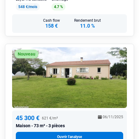
548 €/mois
4.7 %
Cash flow
Rendement brut
158 €
11.0 %
Nouveau
45 300 €
06/11/2025
621 €/m²
Maison
73 m² - 3 pièces
Ouvrir l'analyse