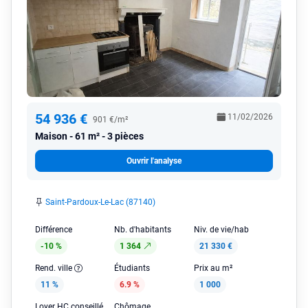
54 936 €
11/02/2026
901 €/m²
Maison
61 m² - 3 pièces
Ouvrir l'analyse
Saint-Pardoux-Le-Lac (87140)
Différence
Nb. d'habitants
Niv. de vie/hab
-10 %
1 364
21 330 €
Rend. ville
Étudiants
Prix au m²
11 %
6.9 %
1 000
Loyer HC conseillé
Chômage