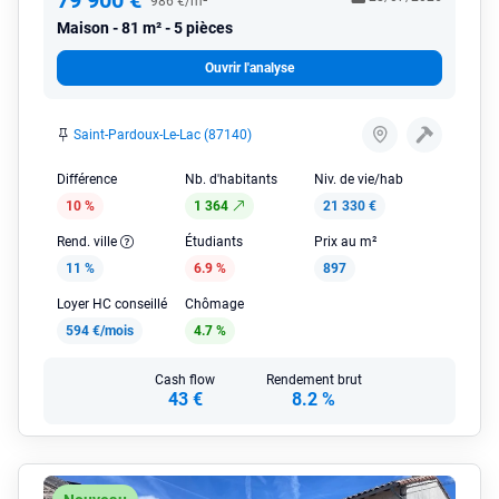
79 900 €
986 €/m²
Maison
81 m² - 5 pièces
Ouvrir l'analyse
Saint-Pardoux-Le-Lac (87140)
Différence
Nb. d'habitants
Niv. de vie/hab
10 %
1 364
21 330 €
Rend. ville
Étudiants
Prix au m²
11 %
6.9 %
897
Loyer HC conseillé
Chômage
594 €/mois
4.7 %
Cash flow
Rendement brut
43 €
8.2 %