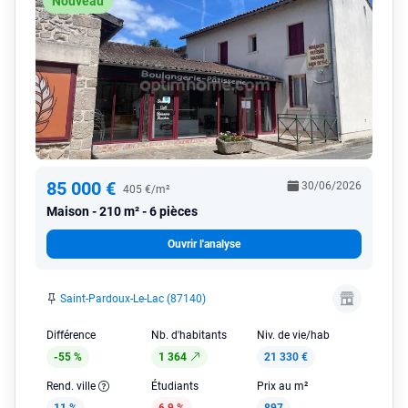
Nouveau
85 000 €
30/06/2026
405 €/m²
Maison
210 m² - 6 pièces
Ouvrir l'analyse
Saint-Pardoux-Le-Lac (87140)
Différence
Nb. d'habitants
Niv. de vie/hab
-55 %
1 364
21 330 €
Rend. ville
Étudiants
Prix au m²