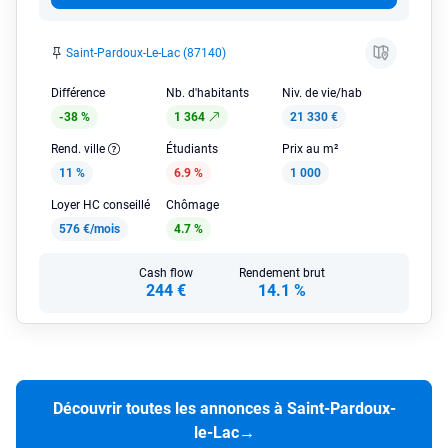
Saint-Pardoux-Le-Lac (87140)
Différence
Nb. d'habitants
Niv. de vie/hab
-38 %
1 364
21 330 €
Rend. ville
Étudiants
Prix au m²
11 %
6.9 %
1 000
Loyer HC conseillé
Chômage
576 €/mois
4.7 %
Cash flow
Rendement brut
244 €
14.1 %
Découvrir toutes les annonces à Saint-Pardoux-
le-Lac
→