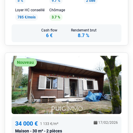
5 %
9.7 %
2 086
Loyer HC conseillé
Chômage
785 €/mois
3.7 %
Cash flow
Rendement brut
6 €
8.7 %
Nouveau
34 000 €
17/02/2026
1 133 €/m²
Maison
30 m² - 2 pièces