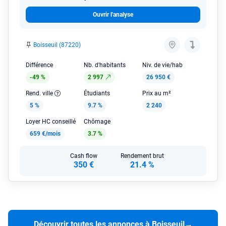
Ouvrir l'analyse
Boisseuil (87220)
Différence
Nb. d'habitants
Niv. de vie/hab
-49 %
2 997
26 950 €
Rend. ville
Étudiants
Prix au m²
5 %
9.7 %
2 240
Loyer HC conseillé
Chômage
659 €/mois
3.7 %
Cash flow
Rendement brut
350 €
21.4 %
Découvrir toutes les annonces à Boisseuil
→