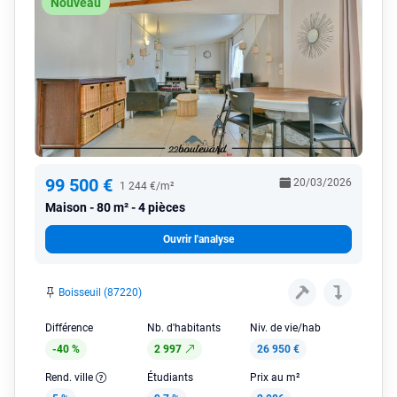
Nouveau
99 500 €
20/03/2026
1 244 €/m²
Maison
80 m² - 4 pièces
Ouvrir l'analyse
Boisseuil (87220)
Différence
Nb. d'habitants
Niv. de vie/hab
-40 %
2 997
26 950 €
Rend. ville
Étudiants
Prix au m²