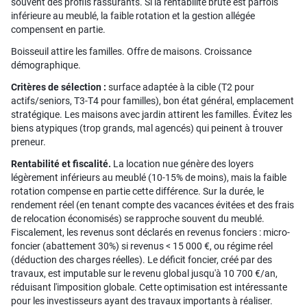
souvent des profils rassurants. Si la rentabilité brute est parfois
inférieure au meublé, la faible rotation et la gestion allégée
compensent en partie.
Boisseuil attire les familles. Offre de maisons. Croissance
démographique.
Critères de sélection :
surface adaptée à la cible (T2 pour
actifs/seniors, T3-T4 pour familles), bon état général, emplacement
stratégique. Les maisons avec jardin attirent les familles. Évitez les
biens atypiques (trop grands, mal agencés) qui peinent à trouver
preneur.
Rentabilité et fiscalité.
La location nue génère des loyers
légèrement inférieurs au meublé (10-15% de moins), mais la faible
rotation compense en partie cette différence. Sur la durée, le
rendement réel (en tenant compte des vacances évitées et des frais
de relocation économisés) se rapproche souvent du meublé.
Fiscalement, les revenus sont déclarés en revenus fonciers : micro-
foncier (abattement 30%) si revenus < 15 000 €, ou régime réel
(déduction des charges réelles). Le déficit foncier, créé par des
travaux, est imputable sur le revenu global jusqu'à 10 700 €/an,
réduisant l'imposition globale. Cette optimisation est intéressante
pour les investisseurs ayant des travaux importants à réaliser.