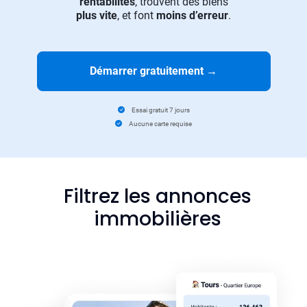
rentabilités
, trouvent des biens
plus vite
, et font
moins d’erreur
.
Démarrer gratuitement
→
Essai gratuit 7 jours
Aucune carte requise
Filtrez les annonces
immobilières