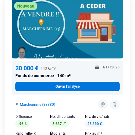
Nouveau
20 000 €
13/11/2025
143 €/m²
Fonds de commerce
140 m²
Ouvrir l'analyse
Marcheprime (33380)
Différence
Nb. d'habitants
Niv. de vie/hab
-96 %
5 637
25 390 €
Rend. ville
Étudiants
Prix au m²