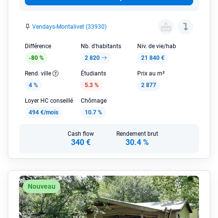
Vendays-Montalivet (33930)
Différence
Nb. d'habitants
Niv. de vie/hab
-80 %
2 820
21 840 €
Rend. ville
Étudiants
Prix au m²
4 %
5.3 %
2 877
Loyer HC conseillé
Chômage
494 €/mois
10.7 %
Cash flow
Rendement brut
340 €
30.4 %
Nouveau