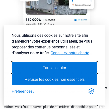
Nous utilisons des cookies sur notre site afin
d’améliorer votre expérience utilisateur, de vous
proposer des contenus personnalisés et
d’analyser notre trafic.
Consultez notre charte
.
Comment sélectionner les annonces immobilières rentables
rapidement ?
Tout accepter
Notre moteur de recherche immobilier vous permet de cibler
rapidement les meilleures opportunités grâce à des filtres puissants
et précis pensé par des investisseurs pour des investisseurs
Refuser les cookies non essentiels
En tant que véritable
agrégateur d’annonces immo
, LyBox centralise
Preferences
les offres issues de centaines de sites pour vous éviter de les
consulter une à une.
Affinez vos résultats avec plus de 30 critères disponibles pour filtrer