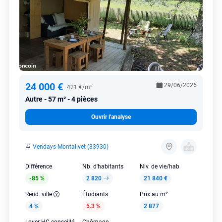
24 000 €
29/06/2026
421 €/m²
Autre
57 m² - 4 pièces
Ouvrir l'analyse
Vendays-Montalivet (33930)
Différence
Nb. d'habitants
Niv. de vie/hab
-85 %
2 820
21 840 €
Rend. ville
Étudiants
Prix au m²
4 %
5.3 %
2 877