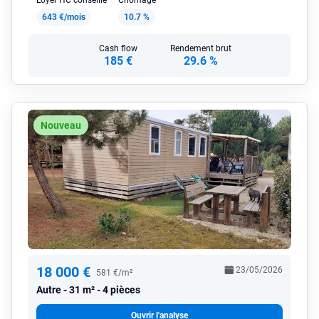
Loyer HC conseillé
Chômage
643 €/mois
10.7 %
Cash flow
Rendement brut
185 €
29.6 %
Nouveau
18 000 €
23/05/2026
581 €/m²
Autre
31 m² - 4 pièces
Ouvrir l'analyse