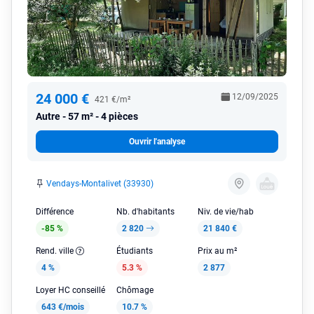
24 000 €
12/09/2025
421 €/m²
Autre
57 m² - 4 pièces
Ouvrir l'analyse
Vendays-Montalivet (33930)
Différence
Nb. d'habitants
Niv. de vie/hab
-85 %
2 820
21 840 €
Rend. ville
Étudiants
Prix au m²
4 %
5.3 %
2 877
Loyer HC conseillé
Chômage
643 €/mois
10.7 %