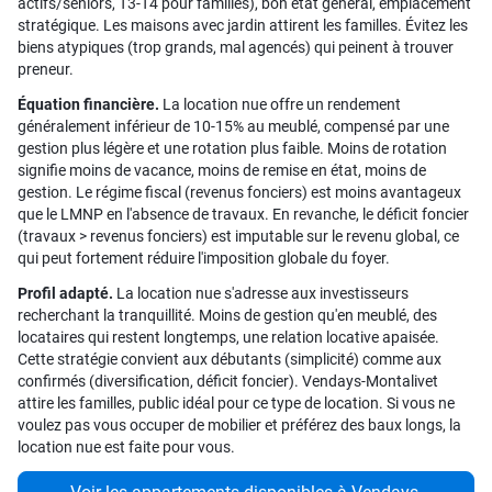
actifs/seniors, T3-T4 pour familles), bon état général, emplacement
stratégique. Les maisons avec jardin attirent les familles. Évitez les
biens atypiques (trop grands, mal agencés) qui peinent à trouver
preneur.
Équation financière.
La location nue offre un rendement
généralement inférieur de 10-15% au meublé, compensé par une
gestion plus légère et une rotation plus faible. Moins de rotation
signifie moins de vacance, moins de remise en état, moins de
gestion. Le régime fiscal (revenus fonciers) est moins avantageux
que le LMNP en l'absence de travaux. En revanche, le déficit foncier
(travaux > revenus fonciers) est imputable sur le revenu global, ce
qui peut fortement réduire l'imposition globale du foyer.
Profil adapté.
La location nue s'adresse aux investisseurs
recherchant la tranquillité. Moins de gestion qu'en meublé, des
locataires qui restent longtemps, une relation locative apaisée.
Cette stratégie convient aux débutants (simplicité) comme aux
confirmés (diversification, déficit foncier). Vendays-Montalivet
attire les familles, public idéal pour ce type de location. Si vous ne
voulez pas vous occuper de mobilier et préférez des baux longs, la
location nue est faite pour vous.