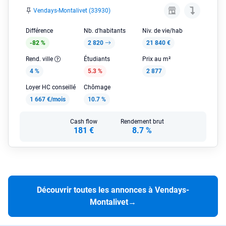
Vendays-Montalivet (33930)
Différence
Nb. d'habitants
Niv. de vie/hab
-82 %
2 820
21 840 €
Rend. ville
Étudiants
Prix au m²
4 %
5.3 %
2 877
Loyer HC conseillé
Chômage
1 667 €/mois
10.7 %
Cash flow
Rendement brut
181 €
8.7 %
Découvrir toutes les annonces à Vendays-
Montalivet
→