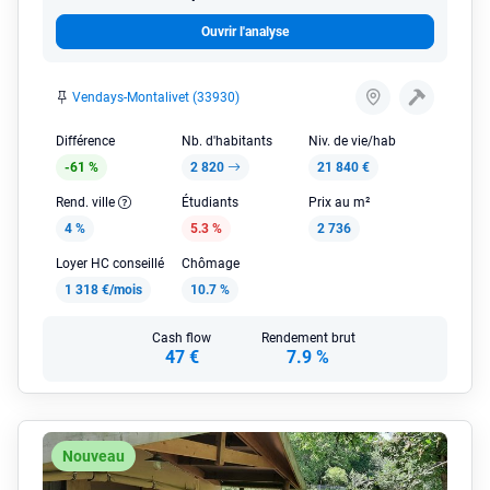
Ouvrir l'analyse
Vendays-Montalivet (33930)
Différence
Nb. d'habitants
Niv. de vie/hab
-61 %
2 820
21 840 €
Rend. ville
Étudiants
Prix au m²
4 %
5.3 %
2 736
Loyer HC conseillé
Chômage
1 318 €/mois
10.7 %
Cash flow
Rendement brut
47 €
7.9 %
Nouveau