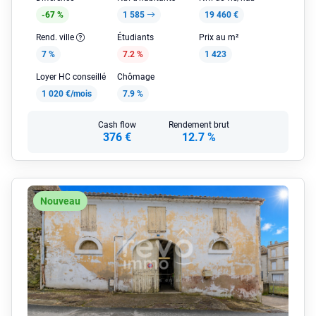
-67 %
1 585
19 460 €
Rend. ville
Étudiants
Prix au m²
7 %
7.2 %
1 423
Loyer HC conseillé
Chômage
1 020 €/mois
7.9 %
Cash flow
Rendement brut
376 €
12.7 %
Nouveau