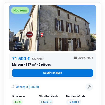
Nouveau
71 500 €
05/06/2026
522 €/m²
Maison
137 m² - 5 pièces
Ouvrir l'analyse
Monsegur (33580)
Différence
Nb. d'habitants
Niv. de vie/hab
-68 %
1 585
19 460 €