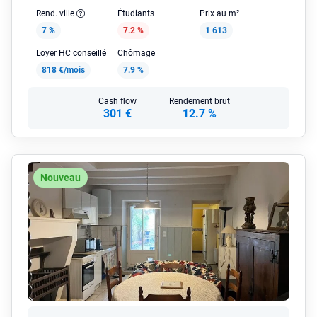
Rend. ville
Étudiants
Prix au m²
7 %
7.2 %
1 613
Loyer HC conseillé
Chômage
818 €/mois
7.9 %
Cash flow
Rendement brut
301 €
12.7 %
Nouveau