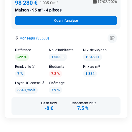
98 280 €
17/02/2026
1 035 €/m²
Maison
95 m² - 4 pièces
Ouvrir l'analyse
Monsegur (33580)
Différence
Nb. d'habitants
Niv. de vie/hab
-22 %
1 585
19 460 €
Rend. ville
Étudiants
Prix au m²
7 %
7.2 %
1 334
Loyer HC conseillé
Chômage
664 €/mois
7.9 %
Cash flow
Rendement brut
-8 €
7.5 %