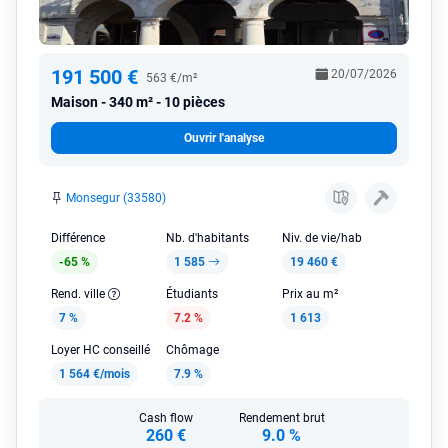
191 500 €
20/07/2026
563 €/m²
Maison
340 m² - 10 pièces
Ouvrir l'analyse
Monsegur (33580)
Différence
Nb. d'habitants
Niv. de vie/hab
-65 %
1 585
19 460 €
Rend. ville
Étudiants
Prix au m²
7 %
7.2 %
1 613
Loyer HC conseillé
Chômage
1 564 €/mois
7.9 %
Cash flow
Rendement brut
260 €
9.0 %