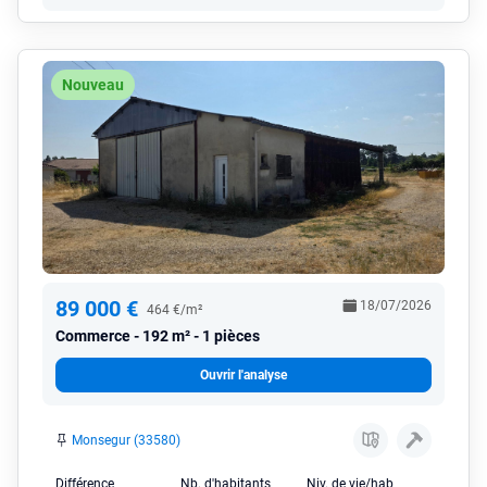
Nouveau
89 000 €
18/07/2026
464 €/m²
Commerce
192 m² - 1 pièces
Ouvrir l'analyse
Monsegur (33580)
Différence
Nb. d'habitants
Niv. de vie/hab