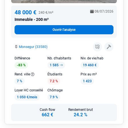
48 000 €
08/07/2026
240 €/m²
Immeuble
200 m²
Ouvrir l'analyse
Monsegur (33580)
Différence
Nb. d'habitants
Niv. de vie/hab
-83 %
1 585
19 460 €
Rend. ville
Étudiants
Prix au m²
7 %
7.2 %
1 423
Loyer HC conseillé
Chômage
1 050 €/mois
7.9 %
Cash flow
Rendement brut
662 €
24.2 %