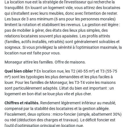
La location nue est la stratégie de l'investisseur qui recherche la
tranquillité. En louant un logement vide, vous attirez des locataires
qui s'installent avec leurs meubles, donc avec l'intention de rester.
Les baux de 3 ans minimum (6 ans pour les personnes morales)
limitent la rotation et stabilisent les revenus. La gestion est légère :
pas de mobilier à gérer, des états des lieux plus simples, des
relations locataires souvent plus apaisées. Les profils attirés
(familles, actifs installés, retraités) sont généralement solvables et
soigneux. Si vous privilégiez la sérénité à l'optimisation maximale, la
location nue est faite pour vous.
Monsegur attire les familles. Offre de maisons.
Quel bien cibler ?
En location nue, les T2 (40-55 m²) et T3 (55-75
m²) sont les typologies les plus demandées et les plus faciles à
louer. Pour les familles de Monsegur, les T3-T4 voire les maisons
sont particulièrement adaptés. L'état du bien est important : un
logement en bon état se loue plus vite et plus cher.
Chiffres et réalités.
Rendement légèrement inférieur au meublé,
compensé par la stabilité des locataires et la gestion allégée.
Fiscalement, deux options : micro-foncier (simple, abattement 30%)
ou réel (déduction des charges et travaux). Le déficit foncier est
l'outil d'optimisation principal en location nue.