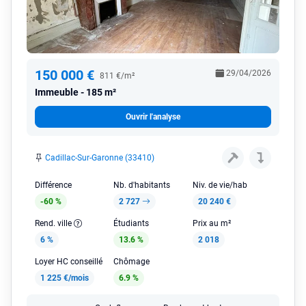
150 000 €
29/04/2026
811 €/m²
Immeuble
185 m²
Ouvrir l'analyse
Cadillac-Sur-Garonne (33410)
Différence
Nb. d'habitants
Niv. de vie/hab
-60 %
2 727
20 240 €
Rend. ville
Étudiants
Prix au m²
6 %
13.6 %
2 018
Loyer HC conseillé
Chômage
1 225 €/mois
6.9 %