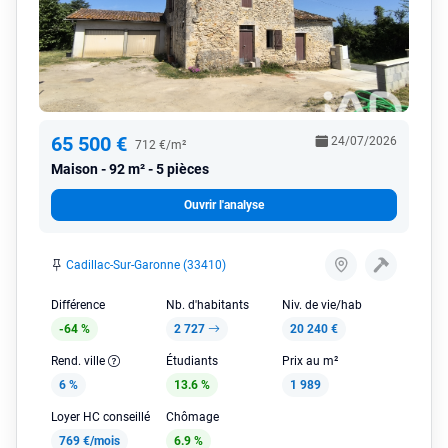
65 500 €
24/07/2026
712 €/m²
Maison
92 m² - 5 pièces
Ouvrir l'analyse
Cadillac-Sur-Garonne (33410)
Différence
Nb. d'habitants
Niv. de vie/hab
-64 %
2 727
20 240 €
Rend. ville
Étudiants
Prix au m²
6 %
13.6 %
1 989
Loyer HC conseillé
Chômage
769 €/mois
6.9 %