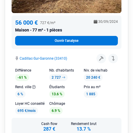
56 000 €
30/09/2024
727 €/m²
Maison
77 m² - 1 pièces
Ouvrir l'analyse
Cadillac-Sur-Garonne (33410)
Différence
Nb. d'habitants
Niv. de vie/hab
-61 %
2 727
20 240 €
Rend. ville
Étudiants
Prix au m²
6 %
13.6 %
1 885
Loyer HC conseillé
Chômage
695 €/mois
6.9 %
Cash flow
Rendement brut
287 €
13.7 %