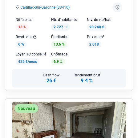
Cadillac-Sur-Garonne (33410)
Différence
Nb. d'habitants
Niv. de vie/hab
13 %
2 727
20 240 €
Rend. ville
Étudiants
Prix au m²
6 %
13.6 %
2 018
Loyer HC conseillé
Chômage
425 €/mois
6.9 %
Cash flow
Rendement brut
26 €
9.4 %
Nouveau