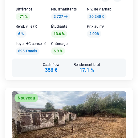
Différence
Nb. d'habitants
Niv. de vie/hab
-71 %
2 727
20 240 €
Rend. ville
Étudiants
Prix au m²
6 %
13.6 %
2 008
Loyer HC conseillé
Chômage
695 €/mois
6.9 %
Cash flow
Rendement brut
356 €
17.1 %
Nouveau