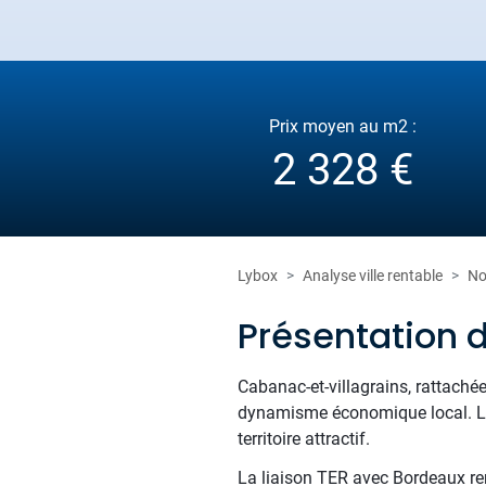
Prix moyen au m2 :
2 328 €
Lybox
Analyse ville rentable
No
Présentation 
Cabanac-et-villagrains, rattachée
dynamisme économique local. La 
territoire attractif.
La liaison TER avec Bordeaux ren