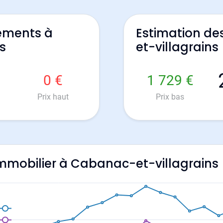
ements à
Estimation d
s
et-villagrains
0 €
1 729 €
Prix haut
Prix bas
'immobilier à Cabanac-et-villagrains