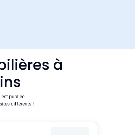
ilières à
ins
est publiée.
tes différents !