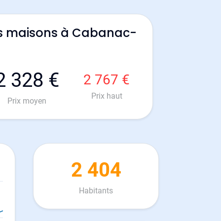
es maisons à Cabanac-
2 328 €
2 767 €
Prix haut
Prix moyen
2 404
Habitants