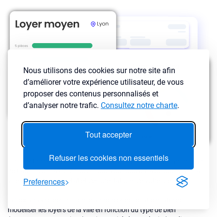
Nous utilisons des cookies sur notre site afin
d’améliorer votre expérience utilisateur, de vous
proposer des contenus personnalisés et
d’analyser notre trafic.
Consultez notre charte
.
Tout accepter
Refuser les cookies non essentiels
Un investisseur doit essayer d'acheter sous le prix du marché mais
doit aussi connaître les loyers que vous pouvez appliquer dans la
Preferences
ville en fonction de l’état et des prestations de votre bien.
LyBox analyse des millions d’annonces de locations afin de
modéliser les loyers de la ville en fonction du type de bien