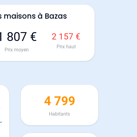
s maisons à Bazas
1 807 €
2 157 €
Prix haut
Prix moyen
4 799
Habitants