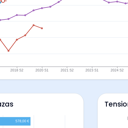
azas
Tensio