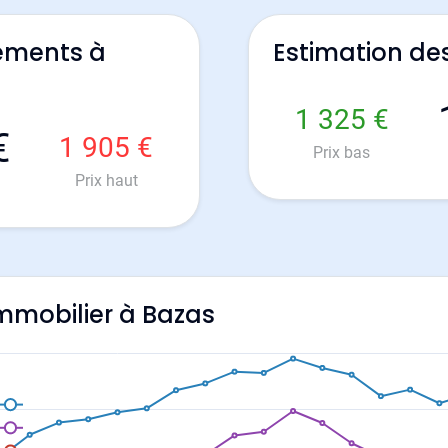
ements à
Estimation de
1 325 €
€
1 905 €
Prix bas
Prix haut
'immobilier à Bazas