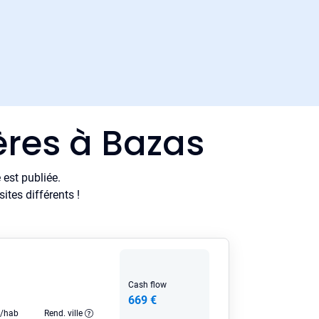
ères à Bazas
est publiée.
tes différents !
Cash flow
669 €
e/hab
Rend. ville