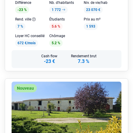
Différence
Nb. d'habitants
Niv. de vie/hab
-23 %
1 772
23 070 €
Rend. ville
Étudiants
Prix au m²
7 %
5.6 %
1 593
Loyer HC conseillé
Chômage
672 €/mois
5.2 %
Cash flow
Rendement brut
-23 €
7.3 %
Nouveau