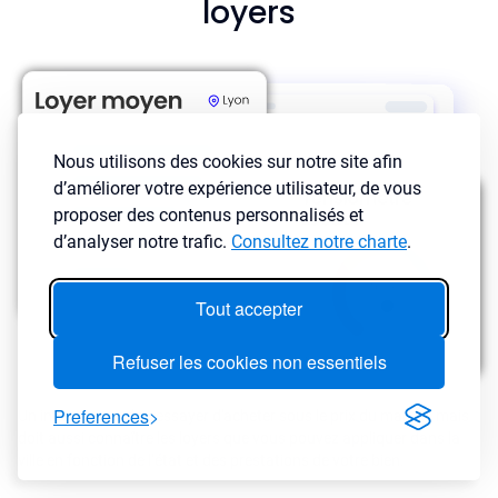
loyers
Nous utilisons des cookies sur notre site afin
d’améliorer votre expérience utilisateur, de vous
proposer des contenus personnalisés et
d’analyser notre trafic.
Consultez notre charte
.
Tout accepter
Refuser les cookies non essentiels
Preferences
Un investisseur doit essayer d'acheter sous le prix du marché mais
doit aussi connaître les loyers que vous pouvez appliquer dans la
ville en fonction de l’état et des prestations de votre bien.