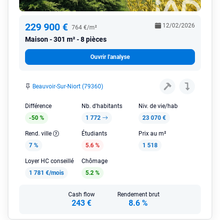
229 900 €
12/02/2026
764 €/m²
Maison
301 m² - 8 pièces
Ouvrir l'analyse
Beauvoir-Sur-Niort (79360)
Différence
Nb. d'habitants
Niv. de vie/hab
-50 %
1 772
23 070 €
Rend. ville
Étudiants
Prix au m²
7 %
5.6 %
1 518
Loyer HC conseillé
Chômage
1 781 €/mois
5.2 %
Cash flow
Rendement brut
243 €
8.6 %